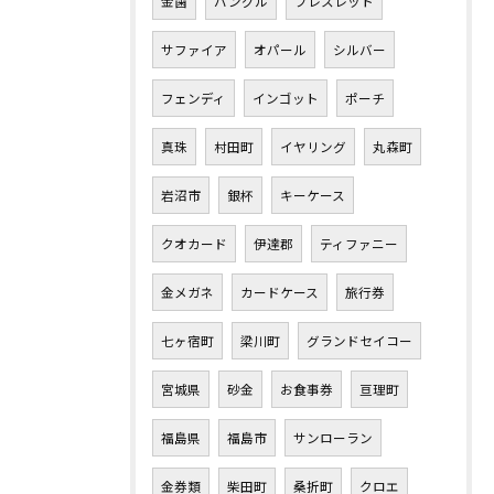
金歯
バングル
ブレスレット
サファイア
オパール
シルバー
フェンディ
インゴット
ポーチ
真珠
村田町
イヤリング
丸森町
岩沼市
銀杯
キーケース
クオカード
伊達郡
ティファニー
金メガネ
カードケース
旅行券
七ヶ宿町
梁川町
グランドセイコー
宮城県
砂金
お食事券
亘理町
福島県
福島市
サンローラン
金券類
柴田町
桑折町
クロエ