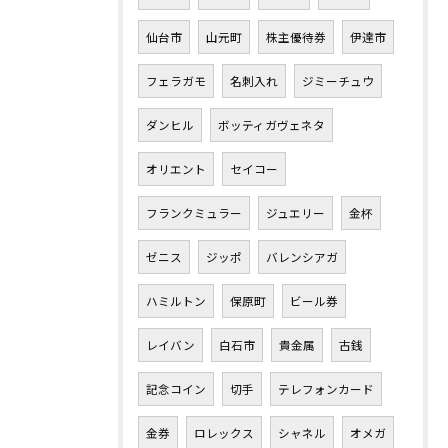
仙台市
山元町
株主優待券
伊達市
フェラガモ
名刺入れ
ジミーチュウ
ダンヒル
ボッティガヴェネタ
オリエント
セイコー
フランクミュラー
ジュエリー
金杯
ゼニス
ジッポ
バレンシアガ
ハミルトン
保原町
ビール券
レイバン
白石市
貴金属
古銭
記念コイン
切手
テレフォンカード
金券
ロレックス
シャネル
オメガ