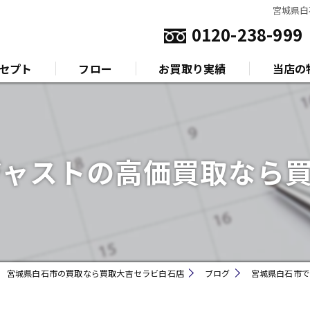
宮城県白
0120-238-999
セプト
フロー
お買取り実績
当店の
いさつ
金
プラチナ
ジャストの高価買取なら
ダイヤモ
ブランド
時計
宮城県白石市の買取なら買取大吉セラビ白石店
ブログ
宮城県白石市で
金券