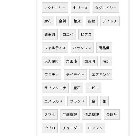
アクセサリー
セリーヌ
タグホイヤー
財布
金貨
銀貨
指輪
デイトナ
蔵王町
ロエベ
ピアス
フォルティス
ネックレス
商品券
大河原町
角田市
国見町
時計
プラチナ
デイデイト
エアキング
サブマリーナ
宝石
ルビー
エメラルド
ブランド
金
銀
スマホ
生前整理
遺品整理
金時計
ウブロ
チューダー
ロンジン