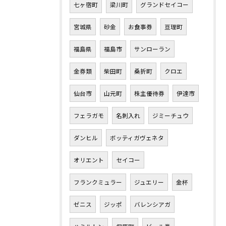
七ヶ宿町
梁川町
グランドセイコー
宮城県
砂金
お食事券
亘理町
福島県
福島市
サンローラン
金券類
柴田町
桑折町
クロエ
仙台市
山元町
株主優待券
伊達市
フェラガモ
名刺入れ
ジミーチュウ
ダンヒル
ボッティガヴェネタ
オリエント
セイコー
フランクミュラー
ジュエリー
金杯
ゼニス
ジッポ
バレンシアガ