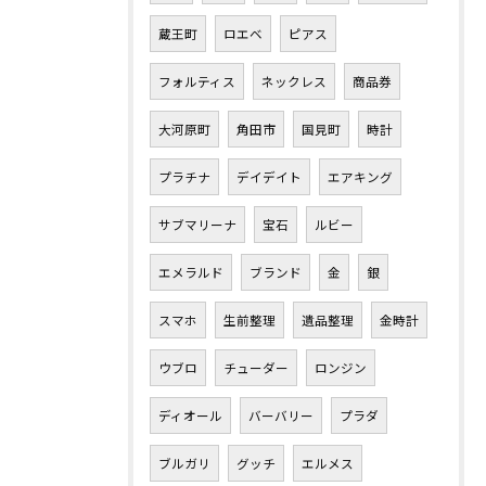
蔵王町
ロエベ
ピアス
フォルティス
ネックレス
商品券
大河原町
角田市
国見町
時計
プラチナ
デイデイト
エアキング
サブマリーナ
宝石
ルビー
エメラルド
ブランド
金
銀
スマホ
生前整理
遺品整理
金時計
ウブロ
チューダー
ロンジン
ディオール
バーバリー
プラダ
ブルガリ
グッチ
エルメス