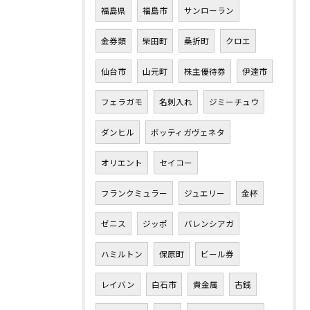
福島県
福島市
サンローラン
金券類
柴田町
桑折町
クロエ
仙台市
山元町
株主優待券
伊達市
フェラガモ
名刺入れ
ジミーチュウ
ダンヒル
ボッティガヴェネタ
オリエント
セイコー
フランクミュラー
ジュエリー
金杯
ゼニス
ジッポ
バレンシアガ
ハミルトン
保原町
ビール券
レイバン
白石市
貴金属
古銭