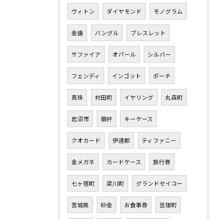
ヴィトン
ダイヤモンド
モノグラム
金歯
バングル
ブレスレット
サファイア
オパール
シルバー
フェンディ
インゴット
ポーチ
真珠
村田町
イヤリング
丸森町
岩沼市
銀杯
キーケース
クオカード
伊達郡
ティファニー
金メガネ
カードケース
旅行券
七ヶ宿町
梁川町
グランドセイコー
宮城県
砂金
お食事券
亘理町