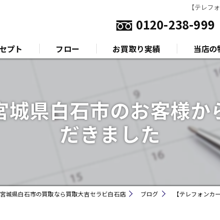
【テレフ
0120-238-999
セプト
フロー
お買取り実績
当店の
いさつ
金
宮城県白石市のお客様か
プラチナ
だきました
ダイヤモ
ブランド
時計
宮城県白石市の買取なら買取大吉セラビ白石店
ブログ
【テレフォンカ
金券