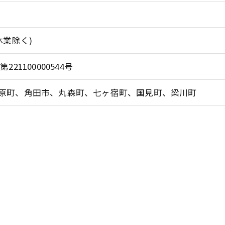
休業除く)
21100000544号
原町、角田市、丸森町、七ヶ宿町、国見町、梁川町