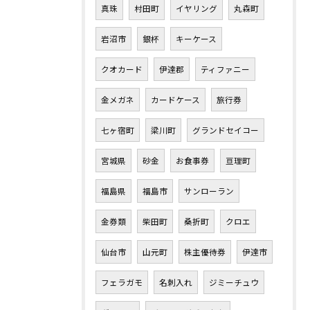
真珠
村田町
イヤリング
丸森町
岩沼市
銀杯
キーケース
クオカード
伊達郡
ティファニー
金メガネ
カードケース
旅行券
七ヶ宿町
梁川町
グランドセイコー
宮城県
砂金
お食事券
亘理町
福島県
福島市
サンローラン
金券類
柴田町
桑折町
クロエ
仙台市
山元町
株主優待券
伊達市
フェラガモ
名刺入れ
ジミーチュウ