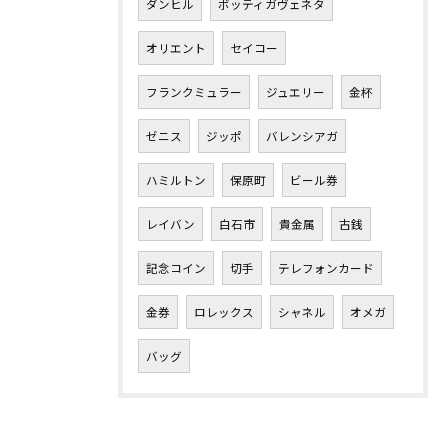
ダンヒル
ボッティガヴェネタ
オリエント
セイコー
フランクミュラー
ジュエリー
金杯
ゼニス
ジッポ
バレンシアガ
ハミルトン
保原町
ビール券
レイバン
白石市
貴金属
古銭
記念コイン
切手
テレフォンカード
金券
ロレックス
シャネル
オメガ
バッグ