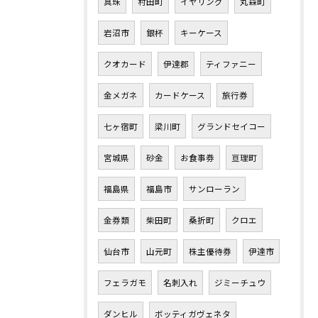
真珠
村田町
イヤリング
丸森町
岩沼市
銀杯
キーケース
クオカード
伊達郡
ティファニー
金メガネ
カードケース
旅行券
七ヶ宿町
梁川町
グランドセイコー
宮城県
砂金
お食事券
亘理町
福島県
福島市
サンローラン
金券類
柴田町
桑折町
クロエ
仙台市
山元町
株主優待券
伊達市
フェラガモ
名刺入れ
ジミーチュウ
ダンヒル
ボッティガヴェネタ