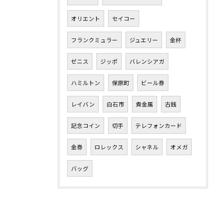
オリエント
セイコー
フランクミュラー
ジュエリー
金杯
ゼニス
ジッポ
バレンシアガ
ハミルトン
保原町
ビール券
レイバン
白石市
貴金属
古銭
記念コイン
切手
テレフォンカード
金券
ロレックス
シャネル
オメガ
バッグ