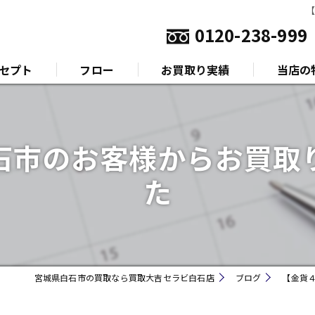
0120-238-999
セプト
フロー
お買取り実績
当店の
いさつ
金
石市のお客様からお買取
プラチナ
た
ダイヤモ
ブランド
時計
宮城県白石市の買取なら買取大吉セラビ白石店
ブログ
【金貨
金券