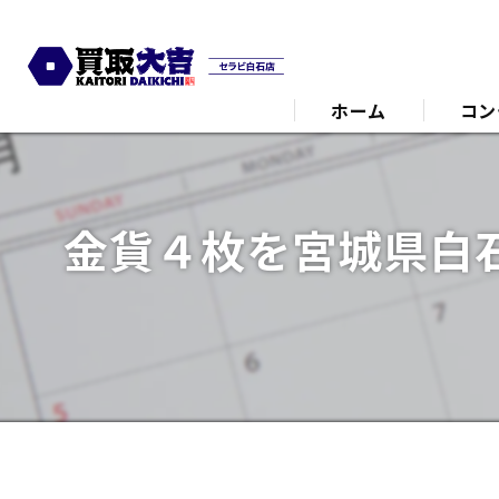
ホーム
コン
代表あ
金貨４枚を宮城県白