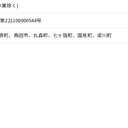
休業除く)
21100000544号
原町、角田市、丸森町、七ヶ宿町、国見町、梁川町