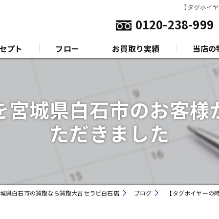
【タグホイ
0120-238-999
セプト
フロー
お買取り実績
当店の
いさつ
金
を宮城県白石市のお客様
プラチナ
ただきました
ダイヤモ
ブランド
時計
城県白石市の買取なら買取大吉セラビ白石店
ブログ
【タグホイヤーの
金券