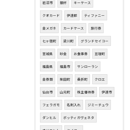
岩沼市
銀杯
キーケース
クオカード
伊達郡
ティファニー
金メガネ
カードケース
旅行券
七ヶ宿町
梁川町
グランドセイコー
宮城県
砂金
お食事券
亘理町
福島県
福島市
サンローラン
金券類
柴田町
桑折町
クロエ
仙台市
山元町
株主優待券
伊達市
フェラガモ
名刺入れ
ジミーチュウ
ダンヒル
ボッティガヴェネタ