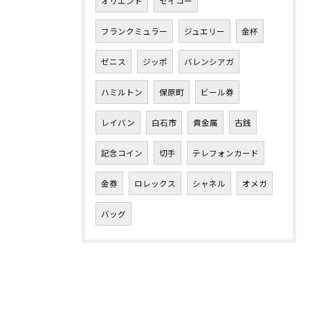
オリエント
セイコー
フランクミュラー
ジュエリー
金杯
ゼニス
ジッポ
バレンシアガ
ハミルトン
保原町
ビール券
レイバン
白石市
貴金属
古銭
記念コイン
切手
テレフォンカード
金券
ロレックス
シャネル
オメガ
バッグ