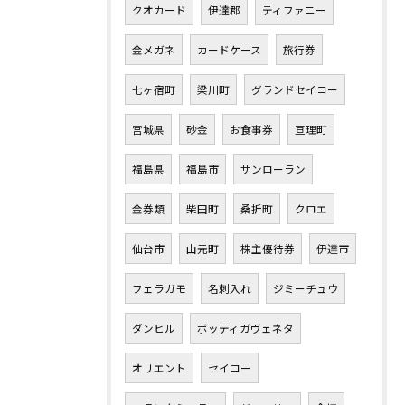
クオカード
伊達郡
ティファニー
金メガネ
カードケース
旅行券
七ヶ宿町
梁川町
グランドセイコー
宮城県
砂金
お食事券
亘理町
福島県
福島市
サンローラン
金券類
柴田町
桑折町
クロエ
仙台市
山元町
株主優待券
伊達市
フェラガモ
名刺入れ
ジミーチュウ
ダンヒル
ボッティガヴェネタ
オリエント
セイコー