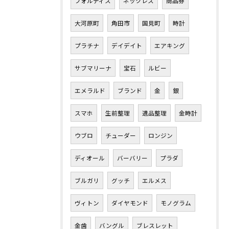
フォルティス
ネックレス
商品券
大河原町
角田市
国見町
時計
プラチナ
デイデイト
エアキング
サブマリーナ
宝石
ルビー
エメラルド
ブランド
金
銀
スマホ
生前整理
遺品整理
金時計
ウブロ
チューダー
ロンジン
ディオール
バーバリー
プラダ
ブルガリ
グッチ
エルメス
ヴィトン
ダイヤモンド
モノグラム
金歯
バングル
ブレスレット