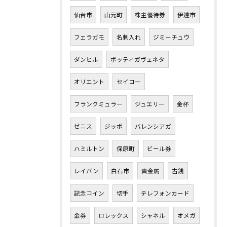
仙台市
山元町
株主優待券
伊達市
フェラガモ
名刺入れ
ジミーチュウ
ダンヒル
ボッティガヴェネタ
オリエント
セイコー
フランクミュラー
ジュエリー
金杯
ゼニス
ジッポ
バレンシアガ
ハミルトン
保原町
ビール券
レイバン
白石市
貴金属
古銭
記念コイン
切手
テレフォンカード
金券
ロレックス
シャネル
オメガ