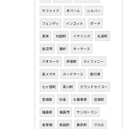
サファイア
オパール
シルバー
フェンディ
インゴット
ポーチ
真珠
村田町
イヤリング
丸森町
岩沼市
銀杯
キーケース
クオカード
伊達郡
ティファニー
金メガネ
カードケース
旅行券
七ヶ宿町
梁川町
グランドセイコー
宮城県
砂金
お食事券
亘理町
福島県
福島市
サンローラン
金券類
柴田町
桑折町
クロエ