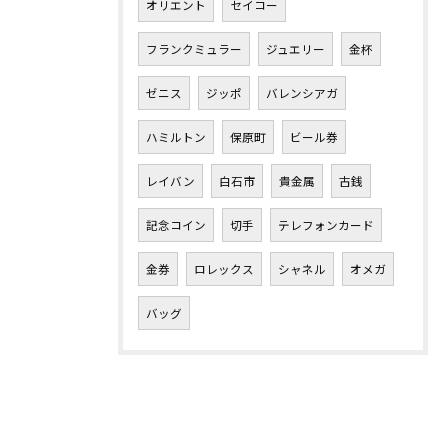
オリエント
セイコー
フランクミュラー
ジュエリー
金杯
ゼニス
ジッポ
バレンシアガ
ハミルトン
保原町
ビール券
レイバン
白石市
貴金属
古銭
記念コイン
切手
テレフォンカード
金券
ロレックス
シャネル
オメガ
バッグ