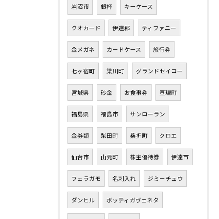
岩沼市
銀杯
キーケース
クオカード
伊達郡
ティファニー
金メガネ
カードケース
旅行券
七ヶ宿町
梁川町
グランドセイコー
宮城県
砂金
お食事券
亘理町
福島県
福島市
サンローラン
金券類
柴田町
桑折町
クロエ
仙台市
山元町
株主優待券
伊達市
フェラガモ
名刺入れ
ジミーチュウ
ダンヒル
ボッティガヴェネタ