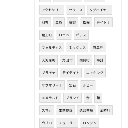
アクセサリー
セリーヌ
タグホイヤー
財布
金貨
銀貨
指輪
デイトナ
蔵王町
ロエベ
ピアス
フォルティス
ネックレス
商品券
大河原町
角田市
国見町
時計
プラチナ
デイデイト
エアキング
サブマリーナ
宝石
ルビー
エメラルド
ブランド
金
銀
スマホ
生前整理
遺品整理
金時計
ウブロ
チューダー
ロンジン