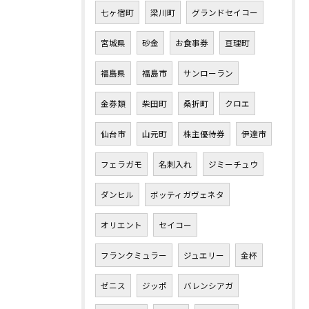
七ヶ宿町
梁川町
グランドセイコー
宮城県
砂金
お食事券
亘理町
福島県
福島市
サンローラン
金券類
柴田町
桑折町
クロエ
仙台市
山元町
株主優待券
伊達市
フェラガモ
名刺入れ
ジミーチュウ
ダンヒル
ボッティガヴェネタ
オリエント
セイコー
フランクミュラー
ジュエリー
金杯
ゼニス
ジッポ
バレンシアガ