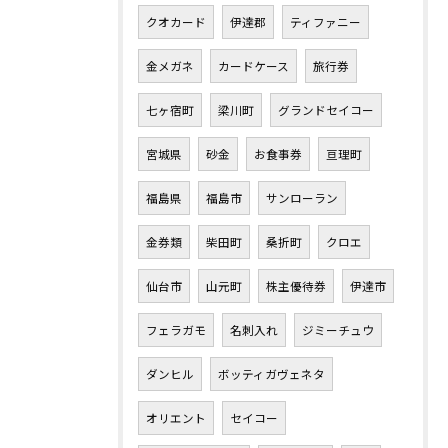
クオカード
伊達郡
ティファニー
金メガネ
カードケース
旅行券
七ヶ宿町
梁川町
グランドセイコー
宮城県
砂金
お食事券
亘理町
福島県
福島市
サンローラン
金券類
柴田町
桑折町
クロエ
仙台市
山元町
株主優待券
伊達市
フェラガモ
名刺入れ
ジミーチュウ
ダンヒル
ボッティガヴェネタ
オリエント
セイコー