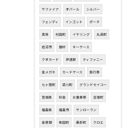
サファイア
オパール
シルバー
フェンディ
インゴット
ポーチ
真珠
村田町
イヤリング
丸森町
岩沼市
銀杯
キーケース
クオカード
伊達郡
ティファニー
金メガネ
カードケース
旅行券
七ヶ宿町
梁川町
グランドセイコー
宮城県
砂金
お食事券
亘理町
福島県
福島市
サンローラン
金券類
柴田町
桑折町
クロエ