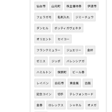
仙台市
山元町
株主優待券
伊達市
フェラガモ
名刺入れ
ジミーチュウ
ダンヒル
ボッティガヴェネタ
オリエント
セイコー
フランクミュラー
ジュエリー
金杯
ゼニス
ジッポ
バレンシアガ
ハミルトン
保原町
ビール券
レイバン
白石市
貴金属
古銭
記念コイン
切手
テレフォンカード
金券
ロレックス
シャネル
オメガ