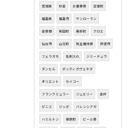
宮城県
砂金
お食事券
亘理町
福島県
福島市
サンローラン
金券類
柴田町
桑折町
クロエ
仙台市
山元町
株主優待券
伊達市
フェラガモ
名刺入れ
ジミーチュウ
ダンヒル
ボッティガヴェネタ
オリエント
セイコー
フランクミュラー
ジュエリー
金杯
ゼニス
ジッポ
バレンシアガ
ハミルトン
保原町
ビール券