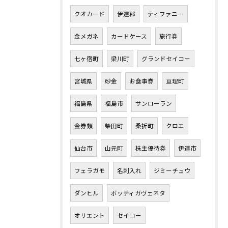
クオカード
伊達郡
ティファニー
金メガネ
カードケース
旅行券
七ヶ宿町
梁川町
グランドセイコー
宮城県
砂金
お食事券
亘理町
福島県
福島市
サンローラン
金券類
柴田町
桑折町
クロエ
仙台市
山元町
株主優待券
伊達市
フェラガモ
名刺入れ
ジミーチュウ
ダンヒル
ボッティガヴェネタ
オリエント
セイコー