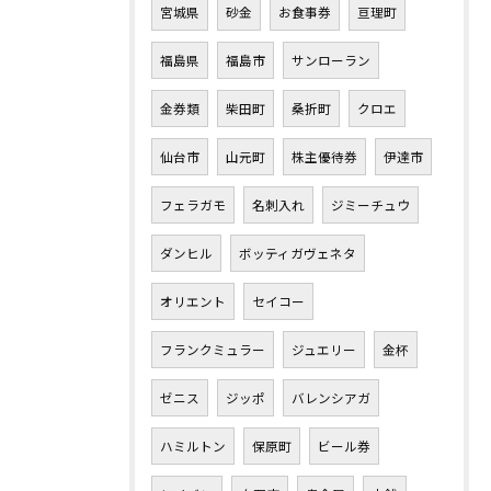
宮城県
砂金
お食事券
亘理町
福島県
福島市
サンローラン
金券類
柴田町
桑折町
クロエ
仙台市
山元町
株主優待券
伊達市
フェラガモ
名刺入れ
ジミーチュウ
ダンヒル
ボッティガヴェネタ
オリエント
セイコー
フランクミュラー
ジュエリー
金杯
ゼニス
ジッポ
バレンシアガ
ハミルトン
保原町
ビール券