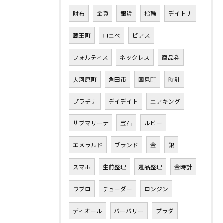
財布
金貨
銀貨
指輪
デイトナ
蔵王町
ロエベ
ピアス
フォルティス
ネックレス
商品券
大河原町
角田市
国見町
時計
プラチナ
デイデイト
エアキング
サブマリーナ
宝石
ルビー
エメラルド
ブランド
金
銀
スマホ
生前整理
遺品整理
金時計
ウブロ
チューダー
ロンジン
ディオール
バーバリー
プラダ