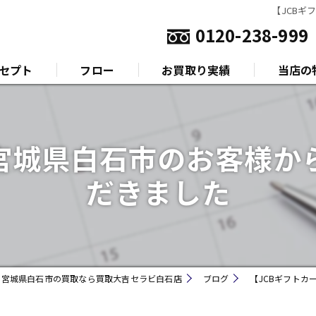
【JCB
0120-238-999
セプト
フロー
お買取り実績
当店の
いさつ
金
を宮城県白石市のお客様か
プラチナ
だきました
ダイヤモ
ブランド
時計
宮城県白石市の買取なら買取大吉セラビ白石店
ブログ
【JCBギフト
金券