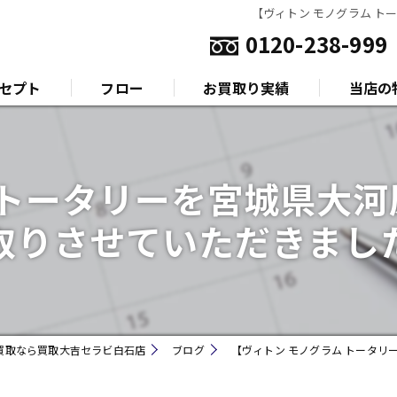
【ヴィトン モノグラム 
0120-238-999
セプト
フロー
お買取り実績
当店の
いさつ
金
 トータリーを宮城県大
プラチナ
取りさせていただきまし
ダイヤモ
ブランド
時計
買取なら買取大吉セラビ白石店
ブログ
【ヴィトン モノグラム トータ
金券