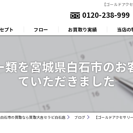
【ゴールドアク
0120-238-999
セプト
フロー
お買取り実績
当店の
いさつ
金
ー類を宮城県白石市のお
プラチナ
ていただきました
ダイヤモ
ブランド
時計
県白石市の買取なら買取大吉セラビ白石店
ブログ
【ゴールドアクセサリ
金券