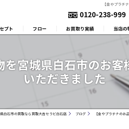
【金やプラチ
0120-238-999
セプト
フロー
お買取り実績
当店の
いさつ
金
物を宮城県白石市のお客
プラチナ
いただきました
ダイヤモ
ブランド
時計
県白石市の買取なら買取大吉セラビ白石店
ブログ
【金やプラチナのお
金券