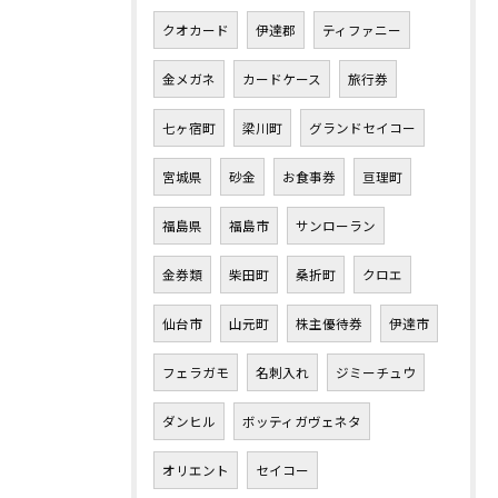
クオカード
伊達郡
ティファニー
金メガネ
カードケース
旅行券
七ヶ宿町
梁川町
グランドセイコー
宮城県
砂金
お食事券
亘理町
福島県
福島市
サンローラン
金券類
柴田町
桑折町
クロエ
仙台市
山元町
株主優待券
伊達市
フェラガモ
名刺入れ
ジミーチュウ
ダンヒル
ボッティガヴェネタ
オリエント
セイコー