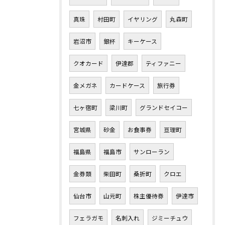
真珠
村田町
イヤリング
丸森町
岩沼市
銀杯
キーケース
クオカード
伊達郡
ティファニー
金メガネ
カードケース
旅行券
七ヶ宿町
梁川町
グランドセイコー
宮城県
砂金
お食事券
亘理町
福島県
福島市
サンローラン
金券類
柴田町
桑折町
クロエ
仙台市
山元町
株主優待券
伊達市
フェラガモ
名刺入れ
ジミーチュウ