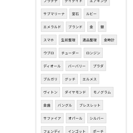
プラチナ
デイデイト
エアキング
サブマリーナ
宝石
ルビー
エメラルド
ブランド
金
銀
スマホ
生前整理
遺品整理
金時計
ウブロ
チューダー
ロンジン
ディオール
バーバリー
プラダ
ブルガリ
グッチ
エルメス
ヴィトン
ダイヤモンド
モノグラム
金歯
バングル
ブレスレット
サファイア
オパール
シルバー
フェンディ
インゴット
ポーチ