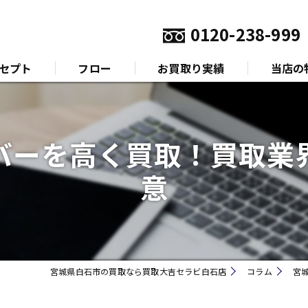
0120-238-999
セプト
フロー
お買取り実績
当店の
いさつ
金
バーを高く買取！買取業
プラチナ
意
ダイヤモ
ブランド
時計
宮城県白石市の買取なら買取大吉セラビ白石店
コラム
宮
金券