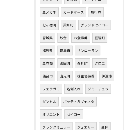
金メガネ
カードケース
旅行券
七ヶ宿町
梁川町
グランドセイコー
宮城県
砂金
お食事券
亘理町
福島県
福島市
サンローラン
金券類
柴田町
桑折町
クロエ
仙台市
山元町
株主優待券
伊達市
フェラガモ
名刺入れ
ジミーチュウ
ダンヒル
ボッティガヴェネタ
オリエント
セイコー
フランクミュラー
ジュエリー
金杯