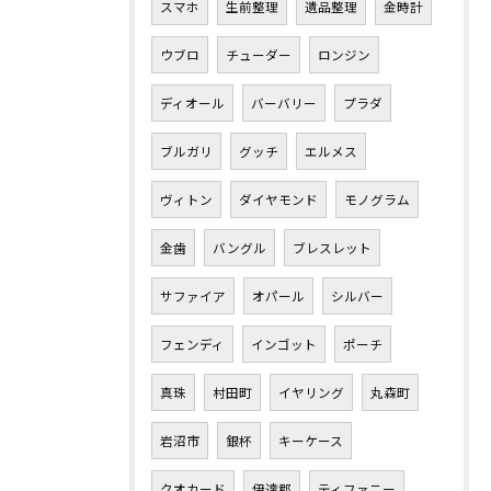
スマホ
生前整理
遺品整理
金時計
ウブロ
チューダー
ロンジン
ディオール
バーバリー
プラダ
ブルガリ
グッチ
エルメス
ヴィトン
ダイヤモンド
モノグラム
金歯
バングル
ブレスレット
サファイア
オパール
シルバー
フェンディ
インゴット
ポーチ
真珠
村田町
イヤリング
丸森町
岩沼市
銀杯
キーケース
クオカード
伊達郡
ティファニー