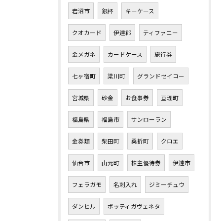
岩沼市
銀杯
キーケース
クオカード
伊達郡
ティファニー
金メガネ
カードケース
旅行券
七ヶ宿町
梁川町
グランドセイコー
宮城県
砂金
お食事券
亘理町
福島県
福島市
サンローラン
金券類
柴田町
桑折町
クロエ
仙台市
山元町
株主優待券
伊達市
フェラガモ
名刺入れ
ジミーチュウ
ダンヒル
ボッティガヴェネタ