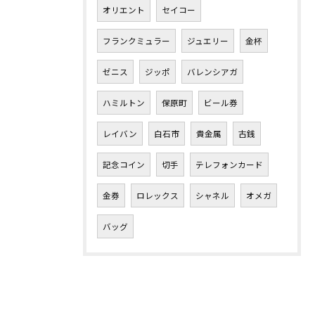
オリエント
セイコー
フランクミュラー
ジュエリー
金杯
ゼニス
ジッポ
バレンシアガ
ハミルトン
保原町
ビール券
レイバン
白石市
貴金属
古銭
記念コイン
切手
テレフォンカード
金券
ロレックス
シャネル
オメガ
バッグ