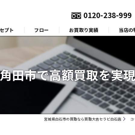
0120-238-999
セプト
フロー
お買取り実績
当店の
いさつ
金
プラチナ
角田市で高額買取を実
ダイヤモ
ブランド
時計
宮城県白石市の買取なら買取大吉セラビ白石店
コ
金券