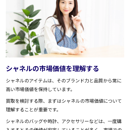
持ち込み時の注意点と必要書類
査定結果に満足するためのポイント
買取大吉セラビ白石店の顧客対応の魅力
シャネル製品の状態が買取価格に与える影響と
その対策
商品の保存状態が価格に与える影響
傷や汚れを最小限にする方法
シャネルの市場価値を理解する
オリジナルパーツの重要性
シャネルのアイテムは、そのブランド力と品質から常に
定期的なメンテナンスの必要性
高い市場価値を保持しています。
買取前に行うべき簡単な修理
買取を検討する際、まずはシャネルの市場価値について
専門家による状態評価のポイント
理解することが重要です。
地域密着型サービスがシャネルの買取において
シャネルのバッグや時計、アクセサリーなどは、一度購
重要な理由
入するとその価値が安定していることが多く、市場での