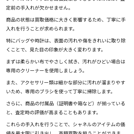
高価買取のコツとアドバイス
定前の手入れが欠かせません。
買取大吉セラビ白石店が提供するシャネル買取
商品の状態は買取価格に大きく影響するため、丁寧に手
の安心ポイント
入れを行うことが求められます。
プロの査定士が在籍
透明な買取プロセス
特にバッグや時計は、表面の汚れや傷をきれいに取り除
くことで、見た目の印象が大きく変わります。
顧客対応の丁寧さ
充実したアフターサービス
まずは柔らかい布でやさしく拭き、汚れがひどい場合は
専用のクリーナーを使用しましょう。
査定額の納得感
他店との違いと優位性
また、アクセサリー類は細かな部分に汚れが溜まりやす
シャネルのアクセサリーを高額買取するための
いため、専用のブラシを使って丁寧に掃除します。
秘訣
さらに、商品の付属品（証明書や箱など）が揃っている
アクセサリーの価値を高める方法
と、査定時の評価が高まることもあります。
付属品の保存とその重要性
これらの手入れを行うことで、シャネルのアイテムの価
定期的なクリーニングの必要性
値を最大限に引き出し、高額買取を狙うことができま