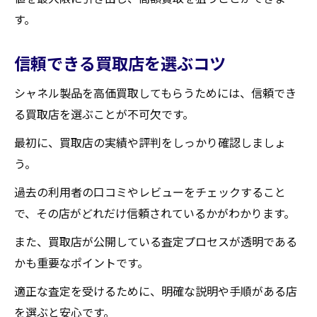
傷や欠けを避けるための保管方法
す。
査定時に注目されるポイント
信頼できる買取店を選ぶコツ
買取大吉セラビ白石店のアクセサリー査定
の流れ
シャネル製品を高価買取してもらうためには、信頼でき
宮城県のシャネル買取市場におけるセラビ白石
る買取店を選ぶことが不可欠です。
店の立ち位置と魅力
最初に、買取店の実績や評判をしっかり確認しましょ
セラビ白石店の市場シェア
う。
競合店と比較した優位性
過去の利用者の口コミやレビューをチェックすること
顧客からの評価と口コミ
で、その店がどれだけ信頼されているかがわかります。
地域イベントへの積極的な参加
また、買取店が公開している査定プロセスが透明である
独自のサービスとその魅力
かも重要なポイントです。
今後の展望と成長戦略
適正な査定を受けるために、明確な説明や手順がある店
買取大吉セラビ白石店
を選ぶと安心です。