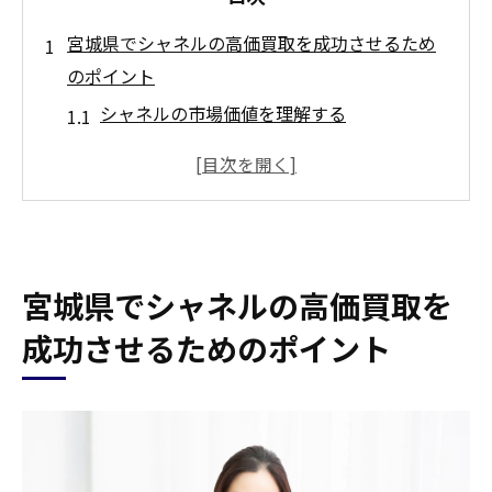
宮城県でシャネルの高価買取を成功させるため
のポイント
シャネルの市場価値を理解する
査定前に行うべき商品の手入れ
信頼できる買取店を選ぶコツ
高額査定を狙うためのタイミング
買取価格に影響を与える要素
宮城県でシャネルの高価買取を
買取後の手続きと注意点
買取大吉セラビ白石店でシャネルのバッグを高
成功させるためのポイント
額査定する方法
買取大吉セラビ白石店の査定基準
シャネルのバッグの人気モデルとは
査定前に行うべき掃除と保管方法