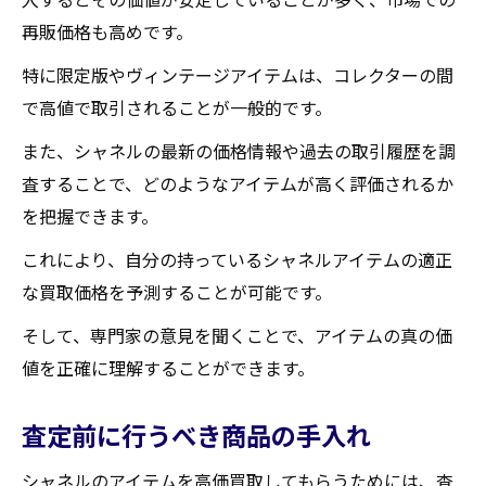
地域密着型サービスの利点
再販価格も高めです。
地元顧客との信頼関係の構築
特に限定版やヴィンテージアイテムは、コレクターの間
地域特有の需要に対応する方法
で高値で取引されることが一般的です。
口コミと評判がもたらす影響
また、シャネルの最新の価格情報や過去の取引履歴を調
地元イベントへの参加とその効果
査することで、どのようなアイテムが高く評価されるか
地域密着型サービスの未来展望
を把握できます。
シャネルのウォッチを高価買取してもらうため
これにより、自分の持っているシャネルアイテムの適正
の準備と手順
な買取価格を予測することが可能です。
ウォッチの市場価値を調べる方法
そして、専門家の意見を聞くことで、アイテムの真の価
査定前に行うべき手入れとメンテナンス
値を正確に理解することができます。
付属品の有無が査定に与える影響
買取店に持ち込む際の注意点
査定前に行うべき商品の手入れ
買取手続きの流れと所要時間
シャネルのアイテムを高価買取してもらうためには、査