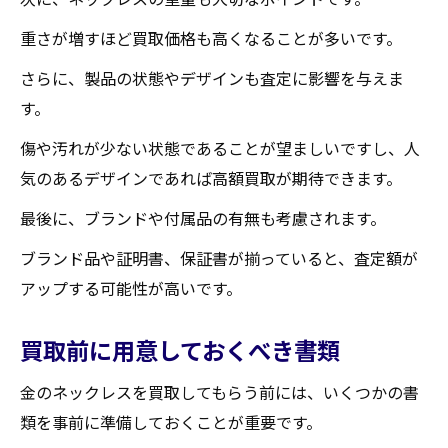
買取店の信頼度を見極めるポイント
重さが増すほど買取価格も高くなることが多いです。
宮城県で評判の良い買取店リスト
実際に店舗を訪れる際のチェックポイント
さらに、製品の状態やデザインも査定に影響を与えま
信頼できる買取店の特徴
す。
トラブルを避けるための注意点
傷や汚れが少ない状態であることが望ましいですし、人
買取のプロが教える宮城県で金のネックレスを
気のあるデザインであれば高額買取が期待できます。
高額買取してもらう秘訣
最後に、ブランドや付属品の有無も考慮されます。
プロが教える査定のコツ
ブランド品や証明書、保証書が揃っていると、査定額が
高額買取を実現するための準備
アップする可能性が高いです。
買取価格に影響を与える要因
プロの交渉術とは
買取前に用意しておくべき書類
買取店とのコミュニケーション方法
金のネックレスを買取してもらう前には、いくつかの書
宮城県のプロが推奨する買取店
類を事前に準備しておくことが重要です。
相場のチェックが重要！宮城県で金のネックレ