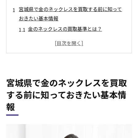
宮城県で金のネックレスを買取する前に知って
おきたい基本情報
金のネックレスの買取基準とは？
買取前に用意しておくべき書類
宮城県の金のネックレス買取市場動向
査定に影響を与える要素とは
初心者でも分かる買取手続きの流れ
宮城県で金のネックレスを買取
宮城県の買取店の選び方
高額買取のポイントはここにあり！宮城県で金
する前に知っておきたい基本情
のネックレスを売るコツ
報
高額買取を実現するための秘訣
買取時期の見極め方
複数の店舗で査定を受ける重要性