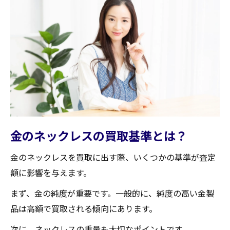
市場調査を怠らない理由
最適な条件で交渉する方法
宮城県でおすすめの買取店
買取相場を理解して宮城県で金のネックレスを
高く売る方法
相場の変動をチェックする方法
金の価格に影響を与える要因
リアルタイムの相場情報を得るには
金のネックレスの買取基準とは？
買取相場の比較方法
金のネックレスを買取に出す際、いくつかの基準が査定
高額買取を狙うための戦略
額に影響を与えます。
宮城県での買取相場の歴史と傾向
まず、金の純度が重要です。一般的に、純度の高い金製
信頼できる買取店を見つける方法宮城県編
品は高額で買取される傾向にあります。
口コミやレビューの活用法
次に、ネックレスの重量も大切なポイントです。