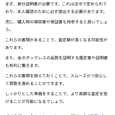
まず、身分証明書が必要です。これは法令で定められて
スを最高値で買取してもらうために
おり、本人確認のために必ず提出する必要があります。
日々の相場チェックが欠かせない理由
次に、購入時の領収書や保証書も持参すると良いでしょ
相場情報を効率的に収集する方法
う。
最高値で売るためのタイミング
これらの書類があることで、査定額が高くなる可能性が
買取価格に影響する外的要因
あります。
相場の変動パターンを把握する
また、金のネックレスの品質を証明する鑑定書や証明書
宮城県での相場チェックに便利なツール
も有利に働きます。
金のネックレスを売る前に知っておくべき宮城
県の買取事情
これらの書類を揃えておくことで、スムーズかつ安心し
て買取を進めることができます。
宮城県の買取市場の現状
地域特有の買取事情
しっかりとした準備をすることで、より高額な査定を受
けることが可能になるでしょう。
金のネックレス買取に関する法規制
買取店の競争状況