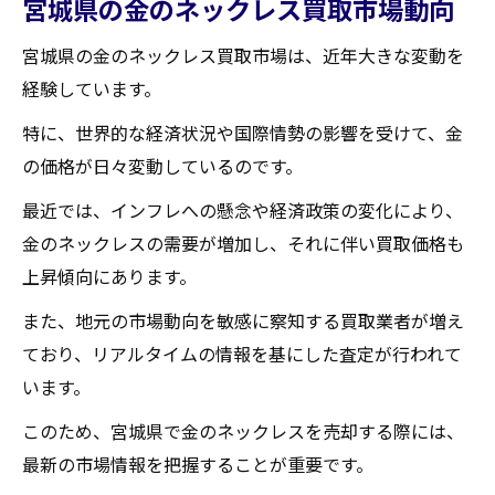
宮城県の金のネックレス買取市場動向
宮城県での買取トレンド
買取店のサービスの違い
宮城県の金のネックレス買取市場は、近年大きな変動を
経験しています。
宮城県で金のネックレスを賢く買取してもらう
ための具体的な手順
特に、世界的な経済状況や国際情勢の影響を受けて、金
買取までのステップを解説
の価格が日々変動しているのです。
査定前にやるべきこと
最近では、インフレへの懸念や経済政策の変化により、
必要な書類の準備
金のネックレスの需要が増加し、それに伴い買取価格も
査定を受ける際のポイント
上昇傾向にあります。
買取契約の流れ
また、地元の市場動向を敏感に察知する買取業者が増え
買取後の注意点
ており、リアルタイムの情報を基にした査定が行われて
います。
買取大吉セラビ白石店
このため、宮城県で金のネックレスを売却する際には、
最新の市場情報を把握することが重要です。