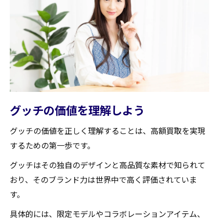
高額買取を実現するための交渉術
買取時の注意点
査定士とのコミュニケーション方法
信頼できる買取店舗の選び方とポイント
口コミと評判を確認する方法
買取実績が豊富な店舗を選ぶ理由
店舗の査定士の経験と資格を確認する
グッチの価値を理解しよう
買取価格の透明性を確認する
グッチの価値を正しく理解することは、高額買取を実現
店舗の立地とアクセスの重要性
するための第一歩です。
買取の際の手数料と手続きのシンプルさ
グッチはその独自のデザインと高品質な素材で知られて
商品の状態がグッチの買取価格に与える影響
おり、そのブランド力は世界中で高く評価されていま
新品同様の状態の重要性
す。
日常使用によるダメージとその影響
具体的には、限定モデルやコラボレーションアイテム、