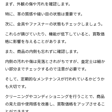
まず、外観の傷や汚れを確認します。
ステップ
特に、革の質感や縫い目の状態は重要です。
市場調査を行う方法
買取専門店の訪問と査定依頼
次に、金具やファスナーの状態もチェックしましょう。
査定結果の比較と交渉
これらが錆びていたり、機能が低下していると、買取価
買取契約の確認事項
格に影響を与えることがあります。
買取後の手続きと受取方法
また、商品の内側も忘れずに確認します。
高額買取を実現するための最終チェックポ
内側の汚れや傷は見落とされがちですが、査定士は細か
イント
い部分までチェックするので注意が必要です。
宮城県内の買取店舗でグッチの価値を最大化す
そして、定期的なメンテナンスが行われているかどうか
る方法
も大切です。
地域ごとの買取相場を理解する
クリーニングやコンディショニングを行うことで、商品
地域密着型店舗の強みを活用する
の見た目や使用感を改善し、買取価格をアップさせるこ
宮城県内で評判の買取店舗を探す
とができます。