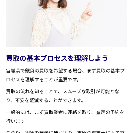
宮城県内の銀貨価値評価の専門店
価値を最大化するためのコツ
高額買取を狙うための宮城県での銀貨保管のコ
ツ
銀貨の保管環境を整える
銀貨の劣化を防止する方法
買取の基本プロセスを理解しよう
定期的なメンテナンスの重要性
宮城県で銀貨の買取を希望する場合、まず買取の基本プ
保管中の事故を防ぐための対策
ロセスを理解することが重要です。
保管場所の選び方
買取の流れを知ることで、スムーズな取引が可能とな
安全な保管方法とその実践法
り、不安を軽減することができます。
宮城県での銀貨買取の流れとその注意点
一般的には、まず買取業者に連絡を取り、査定の予約を
買取手続きのステップバイステップガイド
行います。
査定の際の注意点
その後、銀貨を業者に持ち込み、専門の査定士による査