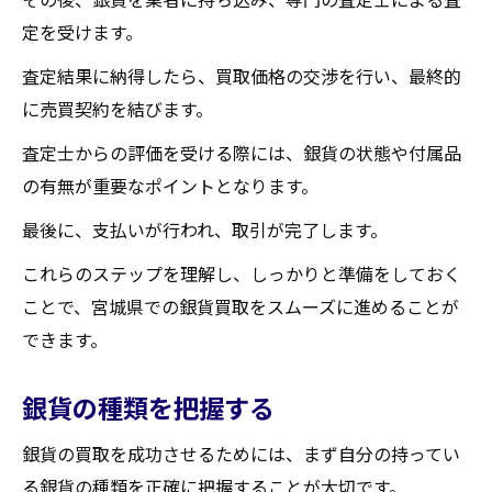
必要な書類とその準備方法
定を受けます。
査定時に気をつけるべきポイント
査定結果に納得したら、買取価格の交渉を行い、最終的
買取契約の確認事項
に売買契約を結びます。
買取後のフォローアップ方法
査定士からの評価を受ける際には、銀貨の状態や付属品
信頼できる買取店の選び方宮城県での銀貨買取
の有無が重要なポイントとなります。
信頼性の高い店を見極める方法
最後に、支払いが行われ、取引が完了します。
口コミとレビューを活用する
店舗の実績を確認する
これらのステップを理解し、しっかりと準備をしておく
ことで、宮城県での銀貨買取をスムーズに進めることが
専門知識を持つスタッフのいる店舗
できます。
複数の店舗を比較するメリット
店舗選びの際の注意点
銀貨の種類を把握する
宮城県で銀貨の買取を依頼する前に知っておく
銀貨の買取を成功させるためには、まず自分の持ってい
べきこと
る銀貨の種類を正確に把握することが大切です。
銀貨の市場価格を確認する