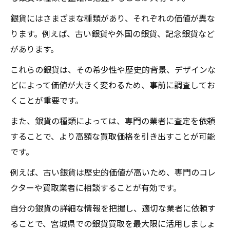
事前に準備すべき書類
銀貨にはさまざまな種類があり、それぞれの価値が異な
ります。例えば、古い銀貨や外国の銀貨、記念銀貨など
買取店の査定基準を理解する
があります。
銀貨の価値を最大化する準備
これらの銀貨は、その希少性や歴史的背景、デザインな
査定時に必要な知識
どによって価値が大きく変わるため、事前に調査してお
買取依頼前の最終確認事項
くことが重要です。
銀貨買取の相場をチェックする宮城県での重要
性
また、銀貨の種類によっては、専門の業者に査定を依頼
することで、より高額な買取価格を引き出すことが可能
最新の銀貨買取相場を調べる方法
です。
相場の変動を予測するポイント
例えば、古い銀貨は歴史的価値が高いため、専門のコレ
相場情報の信頼性を確認する
クターや買取業者に相談することが有効です。
相場チェックのタイミング
相場に影響を与える要因
自分の銀貨の詳細な情報を把握し、適切な業者に依頼す
ることで、宮城県での銀貨買取を最大限に活用しましょ
最新の相場情報を入手する方法