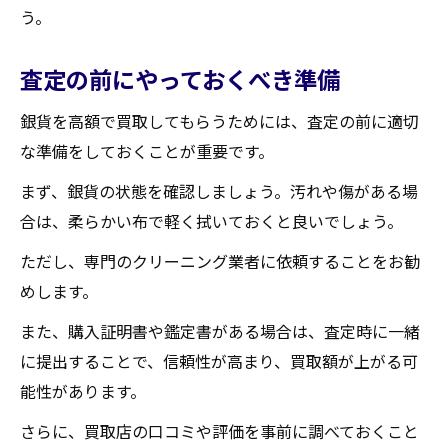
う。
宮城県で銀貨を高額買取してもらうための賢い
方法
査定の前にやっておくべき準備
高額買取を実現するための具体的な戦略
銀貨を高額で買取してもらうためには、査定の前に適切
複数の買取店で査定を受ける
な準備をしておくことが重要です。
オンライン査定を活用する
高額買取のための交渉術
まず、銀貨の状態を確認しましょう。汚れや傷がある場
合は、柔らかい布で軽く拭いておくと良いでしょう。
買取店選びのコツ
買取前に知っておくべき市場トレンド
ただし、専門のクリーニング業者に依頼することをお勧
めします。
買取大吉セラビ白石店
また、購入証明書や鑑定書がある場合は、査定時に一緒
に提出することで、信頼性が高まり、買取額が上がる可
能性があります。
さらに、買取店の口コミや評価を事前に調べておくこと