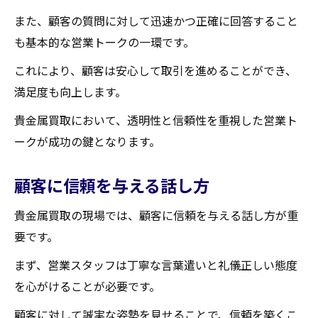
成功事例の共通点
また、顧客の質問に対して迅速かつ正確に回答すること
成功事例を応用する方法
も基本的な営業トークの一環です。
貴金属の買取業者との関係構築
これにより、顧客は安心して取引を進めることができ、
信頼関係を築く重要性
満足度も向上します。
長期的な関係を築く方法
貴金属買取において、透明性と信頼性を重視した営業ト
良好な関係を保つためのポイント
ークが成功の鍵となります。
買取業者とのコミュニケーション術
問題が発生した場合の対処法
顧客に信頼を与える話し方
業者との適切な距離感
貴金属買取の現場では、顧客に信頼を与える話し方が重
買取接客時に注意すべき言葉
要です。
避けるべき言葉遣いとは？
まず、営業スタッフは丁寧な言葉遣いと礼儀正しい態度
顧客に安心感を与える言葉
を心がけることが必要です。
信頼を築くための言葉選び
顧客に対して誠実な姿勢を見せることで、信頼を築くこ