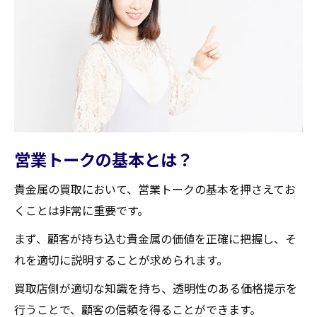
口コミや評判を活用する
出張買取営業のメリットとデメリット
出張買取の流れとは？
出張買取のメリット
出張買取のデメリット
出張買取の利用時に注意すべき点
営業トークの基本とは？
信頼できる出張買取業者の選び方
トラブルを避けるためのポイント
貴金属の買取において、営業トークの基本を押さえてお
訪問買取営業トークの成功事例
くことは非常に重要です。
成功事例から学ぶ営業トーク
まず、顧客が持ち込む貴金属の価値を正確に把握し、そ
訪問時に効果的なトーク術
れを適切に説明することが求められます。
顧客の心を掴む話し方とは
買取店側が適切な知識を持ち、透明性のある価格提示を
訪問買取で信頼を得るコツ
行うことで、顧客の信頼を得ることができます。