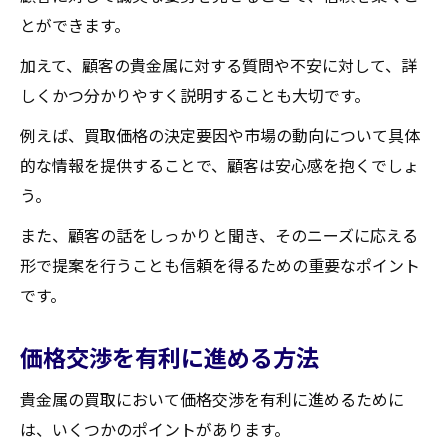
価格交渉時の適切な言い方
とができます。
感謝の気持ちを伝える方法
加えて、顧客の貴金属に対する質問や不安に対して、詳
誤解を招かないための言葉選び
しくかつ分かりやすく説明することも大切です。
貴金属買取の市場動向とその影響
例えば、買取価格の決定要因や市場の動向について具体
最新の市場動向を把握する
的な情報を提供することで、顧客は安心感を抱くでしょ
市場動向が買取価格に与える影響
う。
需要と供給のバランスを理解する
また、顧客の話をしっかりと聞き、そのニーズに応える
経済状況が買取市場に与える影響
形で提案を行うことも信頼を得るための重要なポイント
買取価格の変動要因
です。
今後の市場予測
自信を持つための貴金属に関する知識
価格交渉を有利に進める方法
基本的な貴金属の知識
貴金属の買取において価格交渉を有利に進めるために
貴金属の種類と特徴
は、いくつかのポイントがあります。