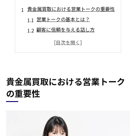
貴金属買取における営業トークの重要性
営業トークの基本とは？
顧客に信頼を与える話し方
価格交渉を有利に進める方法
よくある営業トークのパターン
失敗しないための営業トーク
顧客満足度を高める営業トーク
貴金属買取における営業トーク
貴金属の買取価格を上げるコツ
の重要性
状態の良い貴金属を保つ方法
市場価格をしっかりリサーチ
複数の業者に見積もりを依頼
買取保証を活用する
高価買取を得るための交渉術