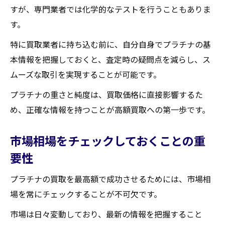
複数の査定を受けることで得られるメリッ
すが、専門業者では化学的なテストを行うこともありま
ト
す。
査定時に確認しておくべきポイント
特に買取業者に持ち込む前に、自分自身でプラチナの基
宮城県柴田郡大河原町の査定スタイルを把
本情報を把握しておくと、査定時の疑問点を減らし、ス
握する
ムーズな取引を実現することが可能です。
買取金額を最大化するために知っておくべきこ
プラチナの重さと純度は、買取価格に直接影響するた
と
め、正確な情報を持つことが高額買取への第一歩です。
プラチナ市場のタイミングを見極める
独自のアプローチで交渉を進めるコツ
市場相場をチェックしておくことの重
買取業者のキャンペーンを活用する方法
要性
プラチナの付加価値を高めるテクニック
プラチナの買取を最高額で成功させるためには、市場相
宮城県柴田郡大河原町での買取金額の傾向
場を常にチェックすることが不可欠です。
情報収集が買取金額を左右する理由
市場は日々変動しており、最新の情報を把握すること
プラチナの買取に成功するための具体的なステ