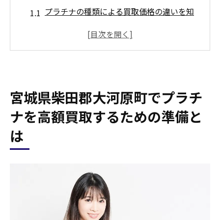
プラチナの種類による買取価格の違いを知
る
プラチナの重さと純度を測定する方法
市場相場をチェックしておくことの重要性
必要な書類を準備しておくメリット
宮城県柴田郡大河原町でプラチ
プラチナの保管方法で買取価格が変わる理
由
ナを高額買取するための準備と
宮城県柴田郡大河原町の特性を理解する
は
プラチナの市場価値を理解して高額買取を実現
する方法
市場価格の変動要因を分析する
季節によるプラチナ需要の変化を知る
過去の価格データを活用する方法