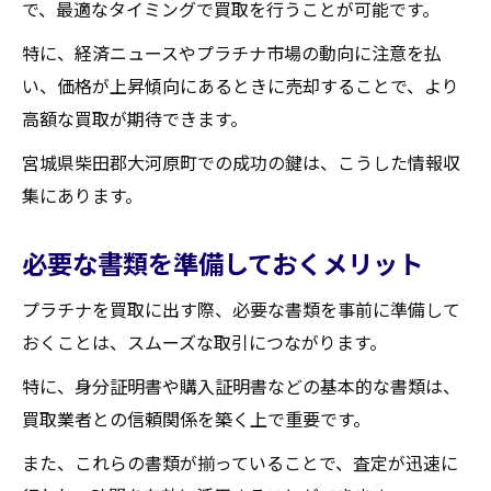
で、最適なタイミングで買取を行うことが可能です。
ップ
特に、経済ニュースやプラチナ市場の動向に注意を払
初めての方でも安心なステップバイステッ
い、価格が上昇傾向にあるときに売却することで、より
プガイド
高額な買取が期待できます。
事前準備が成功に導くカギ
交渉の流れを把握することで得られる安心
宮城県柴田郡大河原町での成功の鍵は、こうした情報収
感
集にあります。
最適な買取業者を見つけるための計画
必要な書類を準備しておくメリット
査定から買取完了までの流れを詳しく解説
宮城県柴田郡大河原町での成功例から学ぶ
プラチナを買取に出す際、必要な書類を事前に準備して
おくことは、スムーズな取引につながります。
宮城県柴田郡大河原町でプラチナを高額買取す
る成功事例
特に、身分証明書や購入証明書などの基本的な書類は、
地元の方々が実践した買取成功ストーリー
買取業者との信頼関係を築く上で重要です。
高額買取を実現した要因を分析する
また、これらの書類が揃っていることで、査定が迅速に
成功者から学ぶプラチナ買取の秘訣