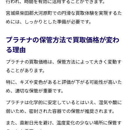
行われ、時間を有効に活用することができます。
宮城県柴田郡大河原町での買取事例紹介
宮城県柴田郡大河原町での円滑な買取体験を実現するた
買取経験者の声を基にした成功の法則
めには、しっかりとした準備が必要です。
これからプラチナ買取を考える方へのアド
バイス
プラチナの保管方法で買取価格が変わ
買取大吉セラビ白石店
る理由
プラチナの買取価格は、保管方法によって大きく変動す
ることがあります。
特に、キズや変色があると評価が下がる可能性が高いた
め、適切な保管が重要です。
プラチナは化学的に安定しているとはいえ、湿気や酸に
弱いため、密封された容器での保管が推奨されます。
また、直射日光を避け、温度変化の少ない場所に保管す