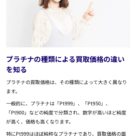
オンラインツールを使ってリアルタイムで
相場を確認
プラチナの特性と市場での評価の関係
宮城県柴田郡大河原町の市場動向を予測す
る
買取業者との交渉を有利に進めるためのコツ
プラチナの種類による買取価格の違い
事前に複数の業者を比較する方法
を知る
交渉時に使える有効な質問集
プラチナの状態を正確に伝える技術
プラチナの買取価格は、その種類によって大きく異なり
ます。
信頼できる買取業者の見極め方
交渉における心理テクニックの活用
一般的に、プラチナは「Pt999」、「Pt950」、
「Pt900」などの純度で分類され、数字が高いほど純度
宮城県柴田郡大河原町の特性を理解して交
が高く、価格も高くなります。
渉に臨む
宮城県柴田郡大河原町で信頼できるプラチナ買
特にPt999はほぼ純粋なプラチナであり、買取価格の面