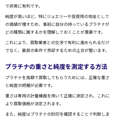
取業者を見つける方法
で非常に有利です。
口コミとレビューを活用した業者選び
純度が高いほど、特にジュエリーや投資用の地金として
過去の取引から見る信頼性の評価
の価値が増すため、事前に自分の持っているプラチナが
地元で評判の高い買取業者一覧
どの種類に属するかを理解しておくことが重要です。
初めての方にも安心な業者の特徴
これにより、買取業者との交渉で有利に進められるだけ
買取業者を選ぶ際の落とし穴と注意点
でなく、最良の条件で売却するための土台が整います。
宮城県柴田郡大河原町内の買取業者の比較
プラチナの重さと純度を測定する方法
ポイント
プラチナを高額で買取してもらうための査定ポ
プラチナを高額で買取してもらうためには、正確な重さ
イント
と純度の把握が必要です。
プラチナの純度が買取価格に与える影響
重さは専用の計量機器を用いて正確に測定され、これに
査定前に行うべきプラチナの手入れ方法
より買取価格が決定されます。
査定基準と実際の評価の違いを理解する
また、純度はプラチナの刻印を確認することで判断しま