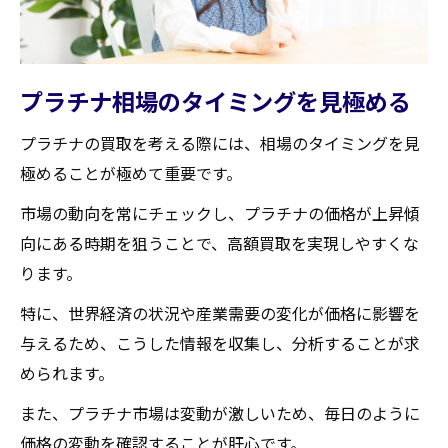
プラチナ相場のタイミングを見極める
プラチナの買取を考える際には、相場のタイミングを見
極めることが極めて重要です。
市場の動向を常にチェックし、プラチナの価格が上昇傾
向にある時期を狙うことで、高額買取を実現しやすくな
ります。
特に、世界経済の状況や産業需要の変化が価格に影響を
与えるため、こうした情報を収集し、分析することが求
められます。
また、プラチナ市場は変動が激しいため、毎日のように
価格の変動を確認することが肝心です。