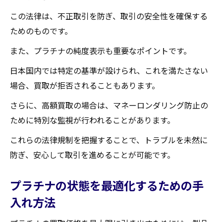
この法律は、不正取引を防ぎ、取引の安全性を確保する
ためのものです。
また、プラチナの純度表示も重要なポイントです。
日本国内では特定の基準が設けられ、これを満たさない
場合、買取が拒否されることもあります。
さらに、高額買取の場合は、マネーロンダリング防止の
ために特別な監視が行われることがあります。
これらの法律規制を把握することで、トラブルを未然に
防ぎ、安心して取引を進めることが可能です。
プラチナの状態を最適化するための手
入れ方法