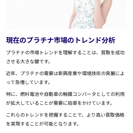
現在のプラチナ市場のトレンド分析
プラチナの市場トレンドを理解することは、買取を成功
させる大きな鍵です。
近年、プラチナの需要は新興産業や環境技術の発展によ
って急増しています。
特に、燃料電池や自動車の触媒コンバータとしての利用
が拡大していることが需要に拍車をかけています。
これらのトレンドを把握することで、より高い買取価格
を実現することが可能となります。