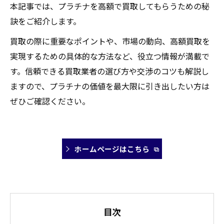
本記事では、プラチナを高額で買取してもらうための秘
訣をご紹介します。
買取の際に重要なポイントや、市場の動向、高額買取を
実現するための具体的な方法など、役立つ情報が満載で
す。信頼できる買取業者の選び方や交渉のコツも解説し
ますので、プラチナの価値を最大限に引き出したい方は
ぜひご確認ください。
ホームページはこちら
目次