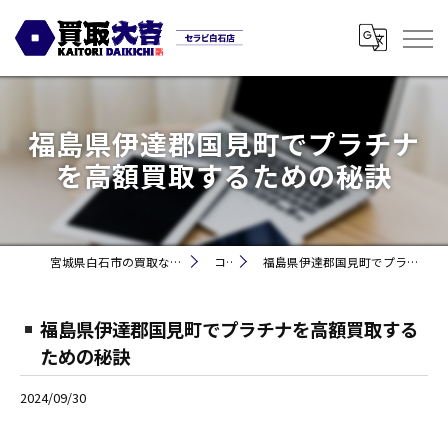
福島県伊達郡国見町でプラチナ
を高額買取するための秘訣
宮城県白石市の買取なら買取大吉セラビ白石店
コラム
福島県伊達郡国見町でプラチナを高額買取するための秘訣
福島県伊達郡国見町でプラチナを高額買取する
ための秘訣
2024/09/30