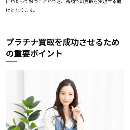
にわたって保つことができ、高額での買取を実現する助
けとなります。
プラチナ買取を成功させるため
の重要ポイント