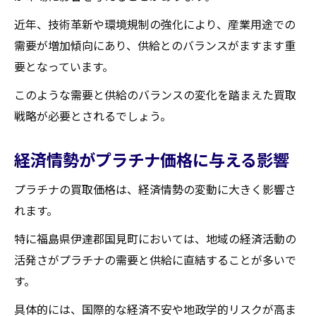
近年、技術革新や環境規制の強化により、産業用途での
需要が増加傾向にあり、供給とのバランスがますます重
要となっています。
このような需要と供給のバランスの変化を踏まえた買取
戦略が必要とされるでしょう。
経済情勢がプラチナ価格に与える影響
プラチナの買取価格は、経済情勢の変動に大きく影響さ
れます。
特に福島県伊達郡国見町においては、地域の経済活動の
活発さがプラチナの需要と供給に直結することが多いで
す。
具体的には、国際的な経済不安や地政学的リスクが高ま