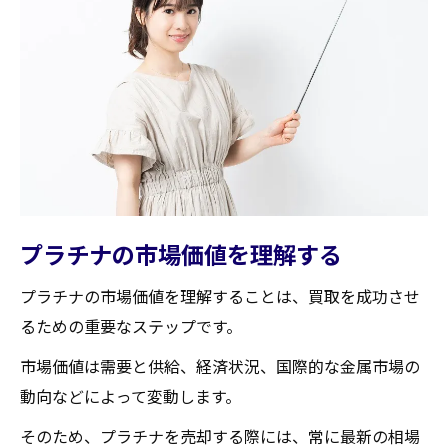
高額買取を実現するための交渉術
専門家のアドバイスを受けるメリット
オンライン査定を活用する利点
市場動向を押さえてプラチナを賢く買取
現在のプラチナ市場のトレンド分析
プラチナの需要と供給のバランス
経済情勢がプラチナ価格に与える影響
世界のプラチナ市場と日本市場の違い
プラチナの市場価値を理解する
季節によるプラチナ価格の変動
プラチナの市場価値を理解することは、買取を成功させ
プラチナ市場の未来予測
るための重要なステップです。
高額買取を実現するためのプラチナ買取交渉術
市場価値は需要と供給、経済状況、国際的な金属市場の
準備を整えて効果的な交渉を行う
動向などによって変動します。
交渉時に重要なポイントを押さえる
そのため、プラチナを売却する際には、常に最新の相場
プラチナの付加価値をアピールする方法