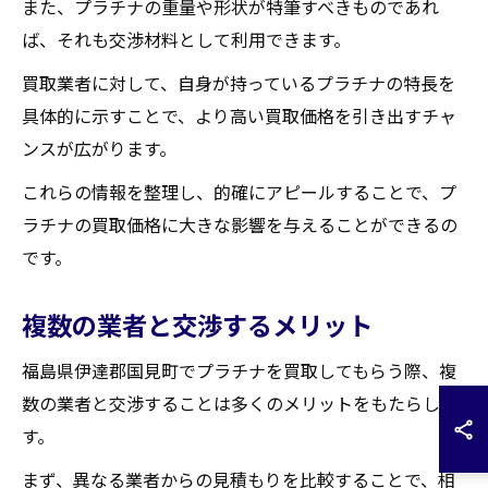
また、プラチナの重量や形状が特筆すべきものであれ
ば、それも交渉材料として利用できます。
買取業者に対して、自身が持っているプラチナの特長を
具体的に示すことで、より高い買取価格を引き出すチャ
ンスが広がります。
これらの情報を整理し、的確にアピールすることで、プ
ラチナの買取価格に大きな影響を与えることができるの
です。
複数の業者と交渉するメリット
福島県伊達郡国見町でプラチナを買取してもらう際、複
数の業者と交渉することは多くのメリットをもたらしま
す。
まず、異なる業者からの見積もりを比較することで、相