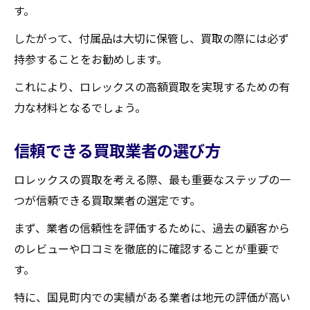
す。
査定を依頼する前の準備事項
ブランド認知度を利用した価格交渉
したがって、付属品は大切に保管し、買取の際には必ず
持参することをお勧めします。
買取実績から学ぶ高価買取の秘訣
保証書や証明書の有効活用法
これにより、ロレックスの高額買取を実現するための有
ロレックスを国見町で納得の価格で買取しても
力な材料となるでしょう。
らうための方法
信頼できる買取業者の選び方
査定基準を理解するためのポイント
最適な買取業者を選ぶ基準
ロレックスの買取を考える際、最も重要なステップの一
信頼性の高い査定士の見つけ方
つが信頼できる買取業者の選定です。
買取価格に影響を与える要素
まず、業者の信頼性を評価するために、過去の顧客から
買取後の手続きとその流れ
のレビューや口コミを徹底的に確認することが重要で
納得の価格を引き出す交渉術
す。
買取大吉セラビ白石店
特に、国見町内での実績がある業者は地元の評価が高い