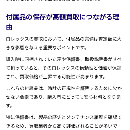
買取後のフォローアップについて
付属品の保存が高額買取につながる理
福島県伊達郡国見町でロレックスを最高額で売
由
るための秘訣
時計の価値を高めるためのメンテナンス
ロレックスの買取において、付属品の完備は査定額に大
きな影響を与える重要なポイントです。
適切な売却タイミングの見極め方
市場調査を活用した価格設定方法
購入時に同梱されていた箱や保証書、取扱説明書がすべ
ロレックスの価値を最大化する交渉術
て揃っていると、そのロレックスの信頼性と価値が保証
され、買取価格が上昇する可能性が高まります。
付属品の整理と保管の重要性
売却後のアフターケアを考慮する
これらの付属品は、時計の正規性を証明するために欠か
せない要素であり、購入者にとっても安心材料となりま
国見町でロレックスを高価買取してもらうため
す。
のコツ
交渉力を高めるための情報収集
特に保証書は、製品の歴史とメンテナンス履歴を確認で
買取業者の選び方のポイント
きるため、買取業者から高く評価されることが多いで