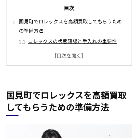
目次
国見町でロレックスを高額買取してもらうため
の準備方法
ロレックスの状態確認と手入れの重要性
付属品の保存が高額買取につながる理由
信頼できる買取業者の選び方
市場調査による買取価格の見極め方
査定前にチェックすべき書類と証明書
国見町でロレックスを高額買取
買取前に知っておくべき法的手続き
福島県伊達郡国見町でロレックスの価値を最大
してもらうための準備方法
化する秘訣
モデルごとの価値を理解する
市場のトレンドを常に把握する方法