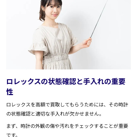
専門家による評価の重要性
希少性が買取価格に与える影響
ロレックスの歴史と価値の関連性
購入証明書が持つ意外な価値
ロレックスの買取を国見町で成功させるための
重要なポイント
買取業者との交渉術
時計の状態を保つための秘訣
ロレックスの状態確認と手入れの重要
保証書の有無が買取に与える影響
性
地域の買取業者の特徴を理解する
ロレックスを高額で買取してもらうためには、その時計
オンライン評価を活用する方法
の状態確認と適切な手入れが欠かせません。
口コミ情報の活用法
まず、時計の外観の傷や汚れをチェックすることが重要
国見町でロレックスを高額買取に導くための具
です。