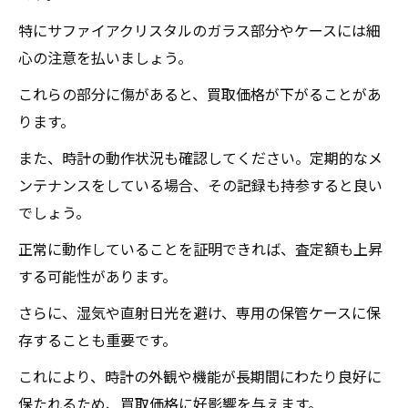
体的なステップ
特にサファイアクリスタルのガラス部分やケースには細
買取プロセスの流れを把握する
心の注意を払いましょう。
複数業者の査定を受けるメリット
これらの部分に傷があると、買取価格が下がることがあ
価格交渉時の注意点
ります。
最適なタイミングでの売却方法
また、時計の動作状況も確認してください。定期的なメ
買取後の手続きとその準備
ンテナンスをしている場合、その記録も持参すると良い
査定価格の確認と理解
でしょう。
ロレックスを国見町で高額買取してもらうため
正常に動作していることを証明できれば、査定額も上昇
の専門家のアドバイス
する可能性があります。
専門家が推奨する買取業者の特徴
さらに、湿気や直射日光を避け、専用の保管ケースに保
時計のメンテナンスの重要性
存することも重要です。
本物と偽物を見極めるポイント
査定前にできる準備の方法
これにより、時計の外観や機能が長期間にわたり良好に
保たれるため、買取価格に好影響を与えます。
交渉を円滑に進めるためのコツ