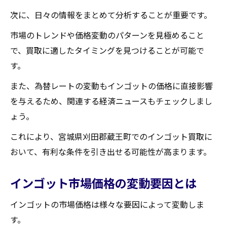
次に、日々の情報をまとめて分析することが重要です。
市場動向から見る売却の最適時期
地域の需要と供給バランスを理解する
市場のトレンドや価格変動のパターンを見極めること
市場動向に基づく売却戦略の立て方
で、買取に適したタイミングを見つけることが可能で
す。
インゴット買取前の市場動向チェックリス
ト
また、為替レートの変動もインゴットの価格に直接影響
インゴット買取の際に避けるべき落とし穴
を与えるため、関連する経済ニュースもチェックしまし
ょう。
初心者が陥りやすい買取の罠
信頼できる買取業者の見極め方
これにより、宮城県刈田郡蔵王町でのインゴット買取に
インゴット買取契約時の注意事項
おいて、有利な条件を引き出せる可能性が高まります。
一般的な買取トラブルの回避法
インゴット市場価格の変動要因とは
買取時に確認すべき重要ポイント
インゴット買取の失敗を防ぐためのヒント
インゴットの市場価格は様々な要因によって変動しま
す。
地域密着型のインゴット買取業者の選び方