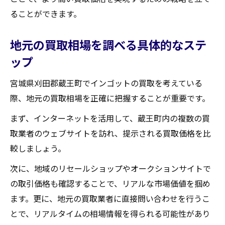
事前準備で買取金額を最大化するテクニッ
ることができます。
ク
蔵王町でのインゴット買取を有利に進めるため
地元の買取相場を調べる具体的なステ
の情報収集術
ップ
効率的な情報収集の始め方
宮城県刈田郡蔵王町でインゴットの買取を考えている
有益な情報を得るためのネットワーク構築
際、地元の買取相場を正確に把握することが重要です。
インゴット買取に役立つ情報源の選定
まず、インターネットを活用して、蔵王町内の複数の買
市場情報を活かした買取交渉術
取業者のウェブサイトを訪れ、提示される買取価格を比
情報収集が鍵となる買取成功の秘訣
較しましょう。
最新情報を駆使した買取戦略の立案
次に、地域のリセールショップやオークションサイトで
買取大吉セラビ白石店
の取引価格も確認することで、リアルな市場価値を掴め
ます。更に、地元の買取業者に直接問い合わせを行うこ
とで、リアルタイムの相場情報を得られる可能性があり