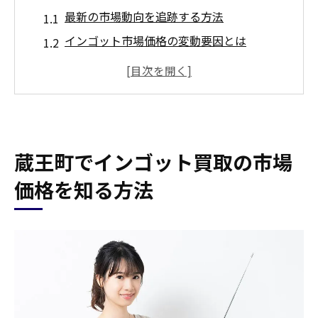
最新の市場動向を追跡する方法
インゴット市場価格の変動要因とは
地元の買取相場を調べる具体的なステップ
オンラインでの市場価格調査の活用法
インゴット買取業者に聞く市場情報の集め
方
蔵王町でインゴット買取の市場
市場価格を知るための信頼できる情報源
高額買取を実現するためのインゴットの保管方
価格を知る方法
法
インゴットを最適な状態で保つための環境
管理
保管時の注意点とその影響
劣化を防ぐインゴットの保管テクニック