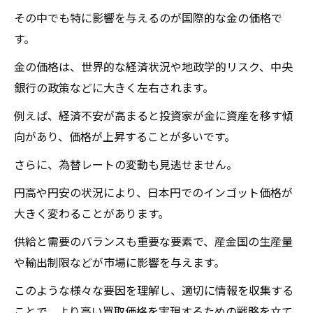
地元業者の評判を調べる方法
その中でも特に影響を与えるのが国際的な金の価格で
信頼性のある買取業者の特徴
す。
地域密着型業者の利点と注意点
金の価格は、世界的な経済状況や地政学的リスク、中央
オンライン評価と口コミの活用法
銀行の政策などに大きく左右されます。
地域に根ざした業者の選び方
例えば、経済不安が高まると投資家が金に資産を移す傾
地元での成功事例から学ぶ買取業者選び
向があり、価格が上昇することが多いです。
インゴット買取で得するための事前準備とは
さらに、為替レートの変動も見逃せません。
買取前に確認すべきインゴットの状態
円高や円安の状況により、日本円でのインゴット価格が
効果的な事前準備で高価買取を目指す
大きく変わることがあります。
買取交渉を有利に進めるための準備
供給と需要のバランスも重要な要素で、産金国の生産量
インゴットの価値を引き出すための準備方
や輸出制限などが市場に影響を与えます。
法
このような様々な要因を理解し、適切に情報を収集する
買取前に必要な書類と情報整理
ことで、より高い買取価格を実現するための戦略を立て