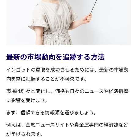
高額買取を狙うための保管場所選び
インゴット保管時の温度と湿度管理
専門家が推奨するインゴットの保管方法
インゴット買取専門家が教える高価買取の秘訣
専門家に聞く高価買取のための準備
買取業者が見るインゴットの評価ポイント
最新の市場動向を追跡する方法
高価買取を目指すための交渉術
インゴットの買取を成功させるためには、最新の市場動
専門家の意見を活かした買取戦略
向を常に把握することが不可欠です。
インゴットの価値を最大化する秘訣
市場は刻々と変化し、価格も日々のニュースや経済指標
専門家が教える買取交渉の心得
に影響を受けます。
蔵王町でインゴットを売る前に確認すべき市場
まず、信頼できる情報源を選びましょう。
動向
例えば、金融ニュースサイトや貴金属専門の経済誌など
地域特有の市場トレンドを把握する方法
が挙げられます。
売却タイミングを見極めるための指標