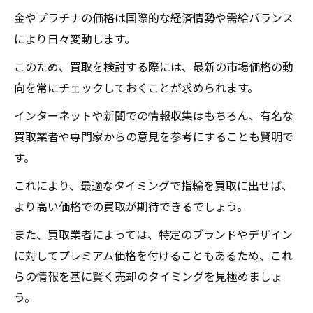
う方法
金やプラチナの価格は国際的な経済情勢や需給バランス
地域特性を活かした高額買取のコツ
により日々変動します。
地元で人気のデザインとその傾向
このため、買取を検討する際には、最新の市場価格の動
プロの査定士が重視するポイント
向を常にチェックしておくことが求められます。
高額買取を実現する交渉テクニック
インターネットや新聞での情報収集はもちろん、有名な
買取価格を引き上げるための付加価値
買取業者や専門家からの意見を参考にすることも賢明で
指輪の状態を最適に保つためのヒント
す。
買取の専門家が教える指輪の高値査定テクニッ
これにより、最適なタイミングで指輪を買取に出せば、
ク
より高い価格での買取が期待できるでしょう。
専門家が見る指輪の本当の価値
また、買取業者によっては、特定のブランドやデザイン
査定士が重視するデザインと素材
に対してプレミアム価格を付けることもあるため、これ
高評価を得るためのプレゼン方法
らの情報を基に賢く売却のタイミングを見極めましょ
査定額をアップさせるアクセサリーの使い
う。
方