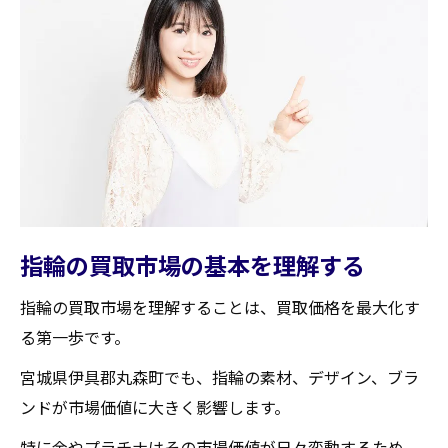
高評価を得るためのコミュニケーション術
地域特性を活かした交渉術
地元の口コミから学ぶ買取成功術
買取前に知っておきたい指輪の価値を高める方
法
指輪の価値を引き上げるクリーニング方法
付属品の重要性とその扱い方
プロによる査定を受ける前の準備
指輪の買取市場の基本を理解する
市場で好まれるデザインの特徴
指輪の買取市場を理解することは、買取価格を最大化す
指輪の来歴を確認するメリット
る第一歩です。
効果的なメンテナンスで価値を守る
宮城県伊具郡丸森町でも、指輪の素材、デザイン、ブラ
指輪買取の流れを理解し賢く取引するコツ
ンドが市場価値に大きく影響します。
初めての買取依頼の流れを知る
特に金やプラチナはその市場価値が日々変動するため、