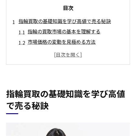
目次
指輪買取の基礎知識を学び高値で売る秘訣
指輪の買取市場の基本を理解する
市場価格の変動を見極める方法
高額買取を目指すための指輪の手入れ
査定基準を知って有利に売る
買取業者選びのポイントを押さえる
買取のタイミングを見極めよう
指輪買取の基礎知識を学び高値
宮城県伊具郡丸森町で評価される指輪買取ポイ
ント
で売る秘訣
地元の買取業者の特徴を知る
買取市場のトレンドを把握する
信頼できる査定士を見つける方法