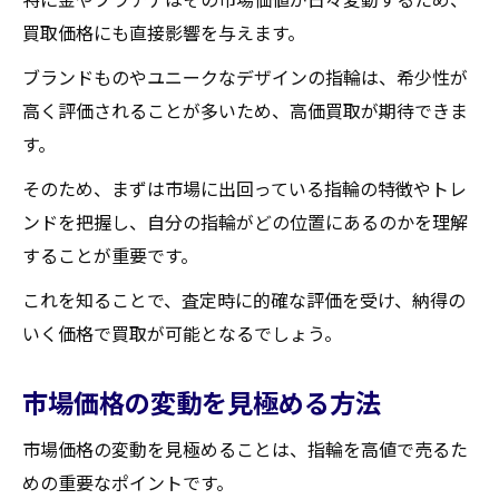
査定から契約までのステップを理解する
買取価格にも直接影響を与えます。
買取契約書の確認ポイント
ブランドものやユニークなデザインの指輪は、希少性が
トラブルを避けるための注意事項
高く評価されることが多いため、高価買取が期待できま
スムーズな取引のための準備
す。
取引後のフォローアップの重要性
そのため、まずは市場に出回っている指輪の特徴やトレ
指輪買取で失敗しないための準備と注意点
ンドを把握し、自分の指輪がどの位置にあるのかを理解
買取前に確認すべき書類一覧
することが重要です。
過去の買取失敗例から学ぶ教訓
これを知ることで、査定時に的確な評価を受け、納得の
買取業者との交渉で失敗しないためのコツ
いく価格で買取が可能となるでしょう。
電話やメールでの事前確認事項
誤解を避けるための価格交渉術
市場価格の変動を見極める方法
自宅でできる簡単な指輪のチェック方法
市場価格の変動を見極めることは、指輪を高値で売るた
宮城県伊具郡丸森町で指輪を高額買取してもら
めの重要なポイントです。