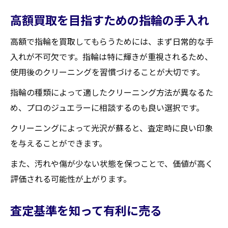
買取後のメンテナンスに関するアドバイス
高額買取を目指すための指輪の手入れ
プロが教える相場を見極めるテクニック
高額で指輪を買取してもらうためには、まず日常的な手
指輪買取を成功させるためのチェックリスト
入れが不可欠です。指輪は特に輝きが重視されるため、
買取前に確認するべき項目一覧
使用後のクリーニングを習慣づけることが大切です。
スムーズな取引のための事前準備
指輪の種類によって適したクリーニング方法が異なるた
失敗を避けるための具体的な対策
め、プロのジュエラーに相談するのも良い選択です。
買取業者選びで重視するポイント
クリーニングによって光沢が蘇ると、査定時に良い印象
査定時に質問すべき重要事項
を与えることができます。
買取後にやるべき手続きと確認
また、汚れや傷が少ない状態を保つことで、価値が高く
買取大吉セラビ白石店
評価される可能性が上がります。
査定基準を知って有利に売る