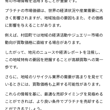
有の市場情報を活用することが重要です。
買取前のプラチナクリーニングの重要性
高額買取を狙うための情報収集
プラチナの市場価値は、世界の経済状況や産業需要に大
きく影響されますが、地域独自の要因もまた、その価格
事前に確認すべき買取業者の条件
に影響を与えることがあります。
プラチナの特徴を正確に伝えるテクニック
例えば、村田町では地域の経済活動やジュエリー市場の
買取のタイミングを見極めるコツ
動向が買取価格に直結する場合があります。
プラチナ買取を村田町で最大限に利用するため
の実践ガイド
したがって、地元のニュースや経済レポートを注視し、
プラチナ買取の流れを理解する
この地域特有の要因を把握することが高額買取への第一
歩です。
村田町での買取体験を最大化する方法
実践的な買取戦略とその応用
さらに、地域のリサイクル業界の需要が高まりを見せて
いるときには、買取価格も上昇する可能性があります。
プラチナ買取で失敗しないための注意点
市場価値を活かした買取計画
これらの情報を基に、最適な売却タイミングを見極める
村田町での買取成功へのステップバイステ
ことができれば、より良い条件でプラチナを売却するこ
ップガイド
とができるでしょう。