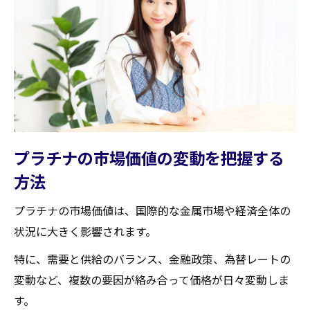
査定額に影響を与える要素とは
村田町でのプラチナ査定の流れ
より高い査定額を引き出すための準備
専門家による査定の利点
成功するプラチナ買取のための具体的なステッ
プ村田町編
プラチナ買取の事前準備と計画
プラチナの市場価値の変動を把握する
村田町での信頼できる買取業者の選び方
方法
プラチナ買取時の必要書類と手続き
プラチナの市場価値は、国際的な金属市場や経済全体の
高額買取を実現するための交渉術
状況に大きく影響されます。
プラチナ買取後のアフターケア
特に、需要と供給のバランス、金融政策、為替レートの
顧客としての安心感を得るためのチェック
変動など、複数の要因が絡み合って価格が日々変動しま
ポイント
す。