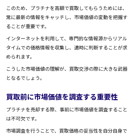
村田町でのプラチナ買取高値を引き出すための
このため、プラチナを高額で買取してもらうためには、
交渉術
常に最新の情報をキャッチし、市場価値の変動を把握す
交渉の前に知っておくべき情報
ることが重要です。
買取業者との信頼関係を築く方法
インターネットを利用して、専門的な情報源からリアル
交渉における効果的なコミュニケーション
タイムでの価格情報を収集し、適時に判断することが求
高額買取を引き出すための戦略
められます。
交渉成功のための心構え
こうした市場価値の理解が、買取交渉の際に大きな武器
競合比較を使った交渉テクニック
となるでしょう。
村田町で安心してプラチナを高値で売るための
秘訣
買取前に市場価値を調査する重要性
安心して売却するための事前調査
プラチナを売却する際、事前に市場価値を調査すること
安全な買取取引を実現する方法
は不可欠です。
買取契約書確認の重要ポイント
市場調査を行うことで、買取価格の妥当性を自分自身で
信頼できる買取業者の選定基準