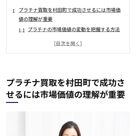
プラチナ買取を村田町で成功させるには市場価
値の理解が重要
プラチナの市場価値の変動を把握する方法
買取前に市場価値を調査する重要性
村田町の市場情報を活用したプラチナ買取
戦略
最新の市場動向を知るためのリソース
プラチナ買取を村田町で成功さ
プラチナの需要と供給バランスを理解する
市場価値の把握が買取成功に繋がる理由
せるには市場価値の理解が重要
村田町でプラチナ買取を高額で実現するための
査定ポイント
プラチナの品質評価の基準を理解する
査定前に確認すべきプラチナの特徴