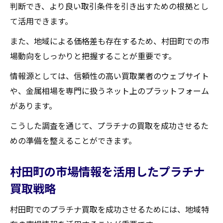
判断でき、より良い取引条件を引き出すための根拠とし
高額買取のためのリスク回避策
て活用できます。
口コミと評判を参考にした業者選び
また、地域による価格差も存在するため、村田町での市
プラチナ買取村田町で成功するための市場価値
場動向をしっかりと把握することが重要です。
の見極め方
情報源としては、信頼性の高い買取業者のウェブサイト
市場価値の理解が買取成功のカギ
や、金属相場を専門に扱うネット上のプラットフォーム
プラチナの価値を左右する要因とは
があります。
村田町の市場動向を分析する方法
こうした調査を通じて、プラチナの買取を成功させるた
季節による市場価値の変動を予測する
めの準備を整えることができます。
現地の市場情報を得るためのネットワーク
市場価値の変化に対応した買取戦略
村田町の市場情報を活用したプラチナ
村田町で実現高額プラチナ買取のための準備と
買取戦略
コツ
村田町でのプラチナ買取を成功させるためには、地域特
プラチナを最適な状態で保管する方法