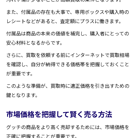
な準備
また、付属品の存在も大事で、専用ボックスや購入時の
買取前に必要なクリーニングとメンテナン
レシートなどがあると、査定額にプラスに働きます。
ス
付属品は商品の本来の価値を補完し、購入者にとっての
査定日までにグッチを整える手順
安心材料となるからです。
蔵王町での買取に適した時期を選ぶ
さらに、買取を依頼する前にインターネットで買取相場
価格交渉に備えるための事前準備
を確認し、自分が納得できる価格帯を把握しておくこと
買取に有利な証拠を持参する
が重要です。
査定士に好印象を与えるための工夫
このような準備が、買取時に適正価格を引き出すための
買取店選びが鍵！蔵王町でグッチを高く売る方
鍵となります。
法
買取店の実績と評判を調べる
市場価格を把握して賢く売る方法
口コミレビューで買取店を選ぶ
グッチの商品をより高く売却するためには、市場価格を
蔵王町の買取店の特徴を比較する
正確に把握することが重要です。