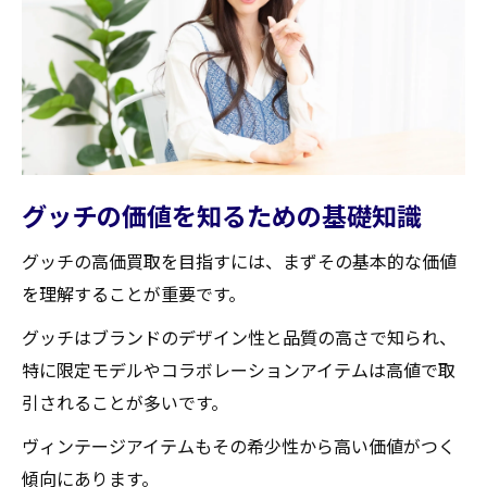
買取査定で重視されるポイントを知る
グッチの希少価値をアピールするコツ
買取で差をつける！蔵王町でグッチを高く売る
ポイント
タイミングを考慮した売却戦略
複数店で査定を比較するメリット
グッチの価値を知るための基礎知識
交渉術を駆使して買取価格を引き上げる
グッチの高価買取を目指すには、まずその基本的な価値
蔵王町でのイベントを活用する方法
を理解することが重要です。
ネットワークを使って情報を集める
グッチはブランドのデザイン性と品質の高さで知られ、
買取業者との関係を築く重要性
特に限定モデルやコラボレーションアイテムは高値で取
蔵王町の買取店でグッチを高く売るための戦略
引されることが多いです。
とは
ヴィンテージアイテムもその希少性から高い価値がつく
地域密着型の買取店を選ぶ理由
傾向にあります。