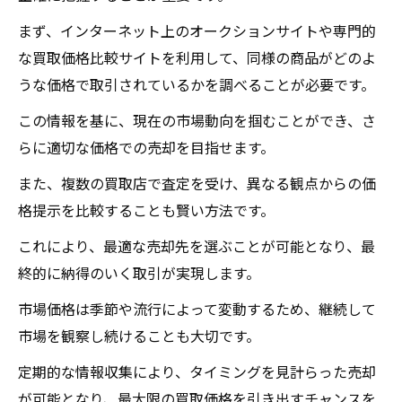
信頼できる買取店の見極め方
まず、インターネット上のオークションサイトや専門的
買取店の専門性と査定力を確認する
な買取価格比較サイトを利用して、同様の商品がどのよ
オンライン査定を上手に活用する
うな価格で取引されているかを調べることが必要です。
蔵王町でグッチを高価買取に導くための交渉術
この情報を基に、現在の市場動向を掴むことができ、さ
価格交渉で重要なポイントを押さえる
らに適切な価格での売却を目指せます。
交渉のタイミングを見極める方法
また、複数の買取店で査定を受け、異なる観点からの価
買取査定士との関係を築くテクニック
格提示を比較することも賢い方法です。
専門家が教える交渉のコツ
これにより、最適な売却先を選ぶことが可能となり、最
相手を納得させるためのプレゼンテーショ
終的に納得のいく取引が実現します。
ン技術
市場価格は季節や流行によって変動するため、継続して
成功事例から学ぶ交渉術
市場を観察し続けることも大切です。
買取大吉セラビ白石店
定期的な情報収集により、タイミングを見計らった売却
が可能となり、最大限の買取価格を引き出すチャンスを