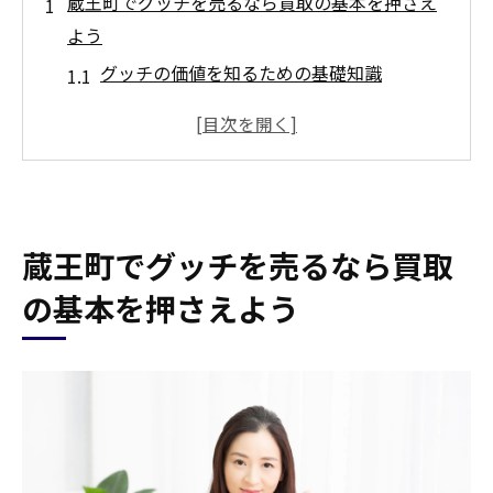
蔵王町でグッチを売るなら買取の基本を押さえ
よう
グッチの価値を知るための基礎知識
買取前に確認すべきグッチの状態
市場価格を把握して賢く売る方法
買取プロセスを理解しよう
蔵王町での買取の流れを知る
蔵王町でグッチを売るなら買取
売る前に準備すべき書類と情報
ブランド品買取で注目の蔵王町グッチ高額査定
の基本を押さえよう
の秘訣
査定を高めるためのグッチの手入れ法
専門家に聞く！グッチ高額査定のポイント
蔵王町での査定相場を把握する
高評価を得るためのグッチの保管方法