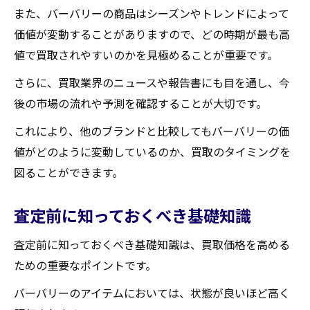
また、バーバリーの商品はシーズンやトレンドによって
日常的にできるメンテナンス法
価値が変動することがありますので、どの時期が最も高
プロによるメンテナンスの必要性
値で買取されやすいのかを見極めることが重要です。
状態評価を上げるクリーニング方法
さらに、買取業界のニュースや報告書にも目を通し、今
経年劣化を防ぐ保管方法
後の市場の流れや予測を確認することが大切です。
ダメージ品の修理とその効果
これにより、他のブランドと比較してもバーバリーの価
新品同様に戻すためのポイント
値がどのように変動しているのか、買取のタイミングを
口コミで選ぶ蔵王町の信頼できる買取業者
図ることができます。
地域で評判の高い買取店とは
口コミの信頼性を見極める方法
査定前に知っておくべき基礎知識
実際の買取体験談の活用法
査定前に知っておくべき基礎知識は、買取価格を高める
レビューサイトとSNSの違い
ための重要なポイントです。
悪評から学ぶ業者選びの注意点
バーバリーのアイテムにおいては、状態が良いほど高く
口コミを有効に使った業者選定