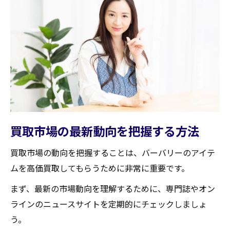
高価買取を妨げる要因とは
避けるべき買取業者の特徴
専門家による査定の重要性
買取時の交渉テクニック
蔵王町のバーバリー買取業者を選ぶ前に確認す
べきポイント
業者選択時のチェックリスト
口コミと評判の見分け方
買取市場の最新動向を把握する方法
査定士の専門性を確認する方法
買取市場の動向を把握することは、バーバリーのアイテ
出張査定とオンライン査定の比較
ムを高価買取してもらうために非常に重要です。
買取手数料及び手続きの透明性
まず、最新の市場動向を理解するために、専門誌やオン
アフターサービスの有無
ラインのニュースサイトを定期的にチェックしましょ
買取価格を上げるためのバーバリーメンテナン
う。
スのコツ