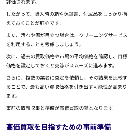
評価されます。
買取イベントを活用してバーバリーを高く売る
したがって、購入時の箱や保証書、付属品をしっかり揃
方法
えておくことが肝心です。
イベント情報を入手する方法
また、汚れや傷が目立つ場合は、クリーニングサービス
買取イベント参加時の注意事項
を利用することも考慮しましょう。
キャンペーンを最大限に利用するコツ
次に、過去の買取価格や市場の平均価格を確認し、目標
イベントを利用した交渉術
価格を設定しておくと交渉がスムーズに進みます。
限定買取イベントの見つけ方
さらに、複数の業者に査定を依頼し、その結果を比較す
得する買取イベント参加のメリット
ることで、最も高い買取価格を引き出す可能性が高まり
蔵王町でのバーバリー買取相場を徹底解説
ます。
相場情報をどこで得るか
事前の情報収集と準備が高価買取の鍵となります。
相場変動の要因を知る
過去の買取価格と現在の違い
高価買取を目指すための事前準備
地域別買取相場の分析