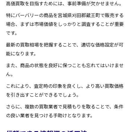
高価買取を目指すためには、事前準備が欠かせません。
市場動向から見る今後の予測
実際の相場と査定額の比較
特にバーバリーの商品を宮城県刈田郡蔵王町で販売する
場合、まずは市場価値をしっかりと調査することが重要
バーバリーを手放すタイミングと買取業者の選
です。
び方
最適な売却時期の見極め方
最新の買取相場を把握することで、適切な価格設定が可
能になります。
季節による買取価格の変動
買取業者を選ぶタイミングの重要性
また、商品の状態を良好に保つことも忘れてはいけませ
市場の動向を考慮した売却判断
ん。
タイミングを逃さないためのチェックポイ
これにより、査定時の印象を良くし、より高い買取価格
ント
を引き出すことができるでしょう。
長期保有と即買取のメリット・デメリット
さらに、複数の買取業者で見積もりを取ることで、条件
買取大吉セラビ白石店
の良い業者を見つける手助けとなります。