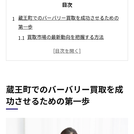
目次
蔵王町でのバーバリー買取を成功させるための
第一歩
買取市場の最新動向を把握する方法
査定前に知っておくべき基礎知識
高価買取を目指すための事前準備
信頼できる情報源の活用法
買取業者の選び方の基本
蔵王町でのバーバリー買取を成
地域密着型サービスの特徴
バーバリー買取で失敗しないために知っておく
功させるための第一歩
べきこと
査定時に注意すべきポイント
買取契約の前に確認すべき事項