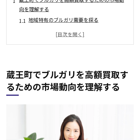
向を理解する
地域特有のブルガリ需要を探る
最近の買取価格のトレンドを分析する
季節ごとのブルガリ市場の変動を理解する
宮城県でのブルガリ人気商品とは
市場動向を読み取るための情報収集方法
蔵王町でブルガリを高額買取す
ブルガリ買取における競合状況を確認する
ブルガリ買取で失敗しないための業者とのコミ
るための市場動向を理解する
ュニケーション術
信頼できる業者の見分け方
買取交渉で使えるコミュニケーションテク
ニック
買取業者に対する質問リストを準備する