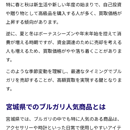
特に春と秋は新生活や新しい年度の始まりで、自己投資
ブルガリ買取の成功例を学ぶ
や贈り物として高級品を購入する人が多く、買取価格が
高額買取を実現するためのブルガリ査定時のポ
上昇する傾向があります。
イント
逆に、夏と冬はボーナスシーズンや年末年始を控えて消
査定前に確認すべきブルガリの特徴
費が増える時期ですが、資金調達のために売却を考える
鑑定士が注目するポイントを理解する
人も増えるため、買取価格がやや落ち着くことがありま
ブルガリの希少価値を示す証拠を準備
す。
査定時に重要なコミュニケーションスキル
このような季節変動を理解し、最適なタイミングでブル
市場価値を査定に反映させるテクニック
ガリを売却することが、高額買取を実現する鍵となりま
ブルガリの正規品であることを証明する方
す。
法
ブルガリを最高の価格で手放すための蔵王町買
宮城県でのブルガリ人気商品とは
取事情
宮城県では、ブルガリの中でも特に人気のある商品は、
蔵王町におけるブルガリ買取の最新事情
アクセサリーや時計といった日常で使用しやすいアイテ