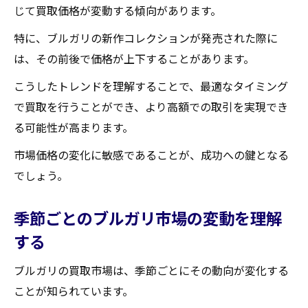
地元の買取業者の強みを知る
じて買取価格が変動する傾向があります。
ブルガリ買取の裏情報を集める
特に、ブルガリの新作コレクションが発売された際に
地域内でのブルガリの人気デザインを調査
は、その前後で価格が上下することがあります。
する
こうしたトレンドを理解することで、最適なタイミング
地域特有の経済状況を考慮した買取戦略
で買取を行うことができ、より高額での取引を実現でき
蔵王町でブルガリを賢く買取してもらうための
る可能性が高まります。
秘訣
市場価格の変化に敏感であることが、成功への鍵となる
買取業者が求めるブルガリの条件を理解す
でしょう。
る
事前準備でブルガリの価値を高める方法
季節ごとのブルガリ市場の変動を理解
周辺地域の買取店舗を比較する
する
蔵王町のブルガリ買取ネットワークを活用
ブルガリの買取市場は、季節ごとにその動向が変化する
する
ことが知られています。
プロのアドバイザーに相談するメリット