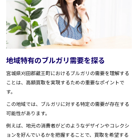
業者との透明な取引を心掛ける
業者に提示するためのブルガリ情報の整理
オンライン査定と対面査定の違いを活用す
る
宮城県刈田郡蔵王町でブルガリを高く売るため
のステップバイステップガイド
地域特有のブルガリ需要を探る
ブルガリアイテムの価値を最大限に引き出
宮城県刈田郡蔵王町におけるブルガリの需要を理解する
す準備
ことは、高額買取を実現するための重要なポイントで
最適な買取時期を見極める方法
す。
買取業者との事前交渉での注意点
この地域では、ブルガリに対する特定の需要が存在する
買取契約書の確認ポイント
可能性があります。
高額買取に向けたブルガリの保管方法
例えば、地元の消費者がどのようなデザインやコレクシ
査定後の価格交渉のコツ
ョンを好んでいるかを把握することで、買取を希望する
思い出のブルガリを最大限の価値で買取しても