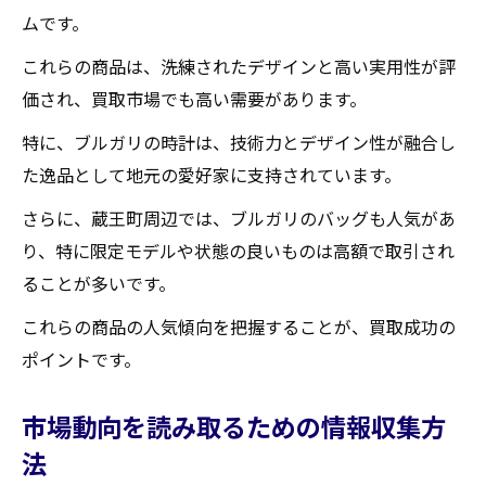
地域の買取店選びのポイント
ムです。
顧客満足度が高い買取店の特徴
これらの商品は、洗練されたデザインと高い実用性が評
ブルガリ買取における地域の商標慣習
価され、買取市場でも高い需要があります。
地元のブルガリ買取キャンペーンを利用す
特に、ブルガリの時計は、技術力とデザイン性が融合し
る
た逸品として地元の愛好家に支持されています。
ブルガリ買取成功事例から学ぶ賢い手法
さらに、蔵王町周辺では、ブルガリのバッグも人気があ
買取大吉セラビ白石店
り、特に限定モデルや状態の良いものは高額で取引され
ることが多いです。
これらの商品の人気傾向を把握することが、買取成功の
ポイントです。
市場動向を読み取るための情報収集方
法