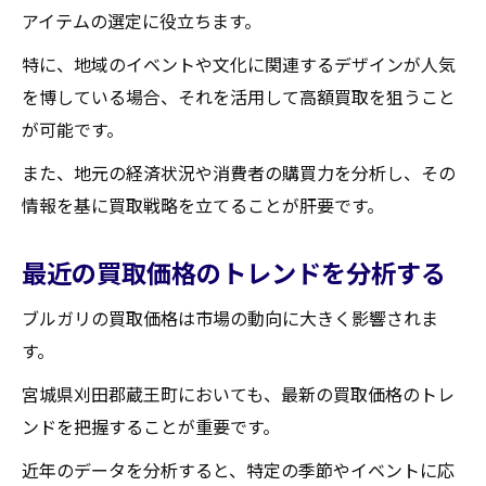
アイテムの選定に役立ちます。
らう方法
特に、地域のイベントや文化に関連するデザインが人気
ブルガリの付属品をしっかり保管する
を博している場合、それを活用して高額買取を狙うこと
商品の状態を良好に保つためのメンテナン
が可能です。
ス方法
また、地元の経済状況や消費者の購買力を分析し、その
買取前に行うブルガリのクリーニング術
情報を基に買取戦略を立てることが肝要です。
アイテムのストーリーを活かした交渉
買取に影響する要因を知る
最近の買取価格のトレンドを分析する
ブルガリの希少性をアピールする方法
ブルガリの買取価格は市場の動向に大きく影響されま
ブルガリ買取で高額を狙うための地域特有の情
す。
報活用術
蔵王町の買取イベント情報を活用する
宮城県刈田郡蔵王町においても、最新の買取価格のトレ
ンドを把握することが重要です。
地域のブルガリ愛好家コミュニティを活用
する
近年のデータを分析すると、特定の季節やイベントに応