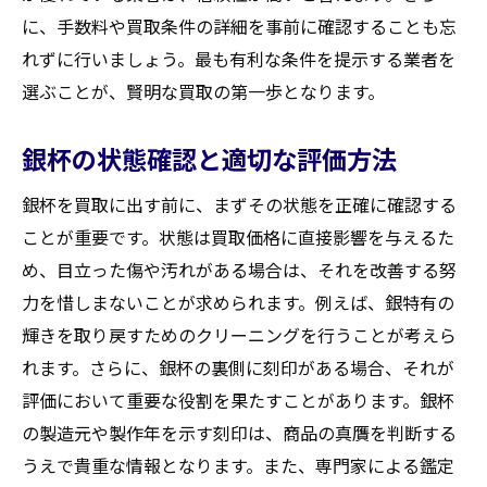
に、手数料や買取条件の詳細を事前に確認することも忘
偽物の銀杯を避けるためのポイント
れずに行いましょう。最も有利な条件を提示する業者を
悪徳業者に注意するための見極め方
選ぶことが、賢明な買取の第一歩となります。
査定時に確認すべき項目と方法
適切な契約書の確認と理解
銀杯の状態確認と適切な評価方法
買取後のクレーム対応とその対策
銀杯を買取に出す前に、まずその状態を正確に確認する
問題が起きた場合の効果的な解決策
ことが重要です。状態は買取価格に直接影響を与えるた
地元情報を活用した銀杯買取の裏技とそのメリ
め、目立った傷や汚れがある場合は、それを改善する努
ット
力を惜しまないことが求められます。例えば、銀特有の
地元業者とのコネクションの作り方
輝きを取り戻すためのクリーニングを行うことが考えら
地域特有の需要と供給の把握
れます。さらに、銀杯の裏側に刻印がある場合、それが
地域イベントを活用した買取活動
評価において重要な役割を果たすことがあります。銀杯
の製造元や製作年を示す刻印は、商品の真贋を判断する
地元メディアを利用した情報収集
うえで貴重な情報となります。また、専門家による鑑定
地元文化を理解した交渉の進め方