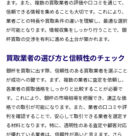
ます。また、複数の買取業者の評価や口コミを通じて、
効果的な交渉スキルとその実践方法
信頼できる情報を集めることも大切です。これにより、
地元文化や歴史を交渉材料として活用
業者ごとの特長や買取条件の違いを理解し、最適な選択
業者レビューや口コミの活用方法
が可能となります。情報収集をしっかり行うことで、銀
交渉後のフォローアップと関係維持
杯買取の交渉を有利に進める土台が築かれます。
歴史的価値が銀杯の買取価格に与える影響とそ
の活用法
買取業者の選び方と信頼性のチェック
歴史的背景を活かした価値のアピール方法
銀杯を買取に出す際、信頼性のある買取業者を選ぶこと
銀杯の由来や製造年の調査
が成功への鍵です。まず、複数の業者に査定を依頼し、
買取業者が重視する歴史的要素
各業者の買取価格をしっかりと比較することが必要で
専門家による鑑定とその価値
す。これにより、銀杯の市場相場を把握でき、適正な価
文化財としての銀杯の認識と価値
格での取引が可能になります。また、業者の口コミや評
歴史的価値のある銀杯の保存方法
判を確認することで、安心して取引できる業者を選定す
る材料となります。特に、透明性のある査定や顧客対応
銀杯買取で失敗しないための注意点とその解決
が優れている業者は、信頼性が高いと言えます。さら
策