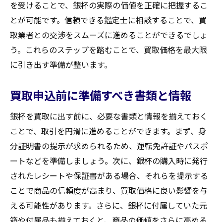
を受けることで、銀杯の実際の価値を正確に把握するこ
地元ならではの買取キャンペーンの参加
とが可能です。信頼できる鑑定士に相談することで、買
宮城県伊具郡丸森町で銀杯を高く売るための最
取業者との交渉をスムーズに進めることができるでしょ
終的なまとめ
う。これらのステップを踏むことで、買取価格を最大限
買取前の総合的な準備とその重要性
に引き出す準備が整います。
成功例から学ぶ高価買取の秘訣
市場の動向を把握した最適なタイミング
買取申込前に準備すべき書類と情報
地元業者との信頼関係の構築方法
銀杯を買取に出す前に、必要な書類と情報を揃えておく
交渉の際に忘れてはならないポイント
ことで、取引を円滑に進めることができます。まず、身
最終的な買取契約の確認と注意点
分証明書の提示が求められるため、運転免許証やパスポ
買取大吉セラビ白石店
ートなどを準備しましょう。次に、銀杯の購入時に発行
されたレシートや保証書がある場合、それらを提示する
ことで商品の信頼度が高まり、買取価格に良い影響を与
える可能性があります。さらに、銀杯に付属していた元
箱や付属品も揃えておくと、商品の価値をさらに高める