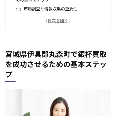
市場調査と情報収集の重要性
買取業者の選び方と信頼性のチェック
銀杯の状態確認と適切な評価方法
買取申込前に準備すべき書類と情報
オンライン査定と実店舗訪問のメリット
宮城県伊具郡丸森町で銀杯買取
買取契約時に確認すべき重要事項
買取業者が注目する銀杯の魅力とその価値の伝
を成功させるための基本ステッ
え方
プ
銀杯のデザインと工芸品としての価値
希少性と歴史的背景のアピールポイント
銀杯の素材と純度の確認方法
写真や証明書を活用した価値の提示
銀杯の保存状態が買取価格に与える影響