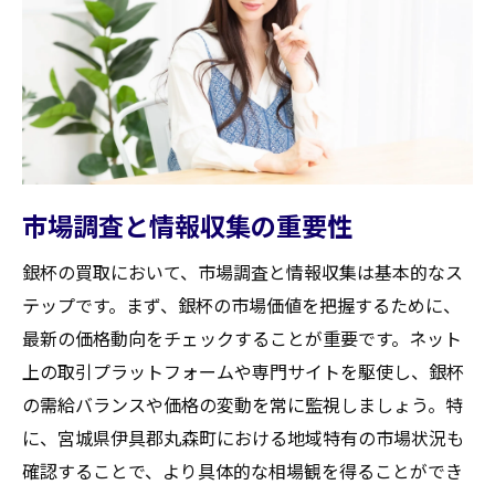
業者への効果的な価値の伝え方
銀杯買取価格を最大化するために知っておくべ
き重要な要素
貴金属市場の動向と価格変動の理解
銀杯の評価基準と査定ポイント
交渉力を高めるための準備と知識
市場調査と情報収集の重要性
買取時期の選び方とその効果
銀杯の買取において、市場調査と情報収集は基本的なス
保証書や付属品の有無に関する価値
テップです。まず、銀杯の市場価値を把握するために、
他社比較による最適な買取価格の設定
最新の価格動向をチェックすることが重要です。ネット
宮城県伊具郡丸森町での銀杯買取交渉を有利に
上の取引プラットフォームや専門サイトを駆使し、銀杯
進める方法
の需給バランスや価格の変動を常に監視しましょう。特
信頼できる買取業者との人間関係の構築
に、宮城県伊具郡丸森町における地域特有の市場状況も
交渉前に知っておくべき市場価格の情報
確認することで、より具体的な相場観を得ることができ