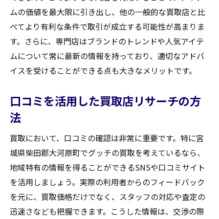
ムの価値を最大限に引き出し、他の一般的な買取店と比
実際の体験談から得た買取成功の秘訣
べてより有利な条件で取引が成立する可能性が高まりま
高額買取を実現した先輩たちのアドバイス
す。さらに、専門店はブランドのトレンドや人気アイテ
失敗した事例から学ぶ買取の注意点
ムについて常に最新の情報を持っており、適切なアドバ
地元の意見を活かした買取戦略
イスを受けることができる点も大きなメリットです。
体験者が語る買取店選びのポイント
成功体験から得る交渉術のアイデア
口コミを活用した買取店リサーチの方
グッチ買取の流れと高額査定を得るためのステ
法
ップを紹介
買取において、口コミの確認は非常に重要です。特に宮
買取プロセスの基本ステップを理解
城県柴田郡大河原町でグッチの買取を考えているなら、
査定から交渉までの流れをスムーズに
地域特有の情報を得ることができるSNSや口コミサイト
ステップごとの注意点と成功の秘訣
を活用しましょう。実際の利用者からのフィードバック
高額査定を目指すための計画立案
を元に、買取価格だけでなく、スタッフの対応や査定の
迅速さなども把握できます。こうした情報は、交渉の際
査定後の交渉タイミングと方法