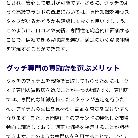
とされ、安心して取引が可能です。さらに、グッチのよ
買取前に知っておくべき事前情報
うな高級ブランドの買取においては、専門知識を持つス
高額査定を狙うための保管方法
タッフがいるかどうかも確認しておくと良いでしょう。
査定日までに準備すべき時間管理
このように、口コミや実績、専門性を総合的に評価する
査定担当者への効果的なアプローチ
ことで、信頼できる買取店を選び、満足のいく買取体験
宮城県柴田郡大河原町での買取交渉術でより高
を実現することができます。
額査定を引き出す方法
交渉術を磨くための基礎知識
グッチ専門の買取店を選ぶメリット
タイミングを見極めた交渉のコツ
グッチのアイテムを高額で買取してもらうためには、グ
価格交渉で押さえておくべきポイント
ッチ専門の買取店を選ぶことが一つの戦略です。専門店
交渉時に役立つマインドセット
では、専門的な知識を持ったスタッフが査定を行うた
買取店と信頼関係を築く重要性
め、アイテムの真価を見極め、高額な査定を受けやすく
交渉に成功した事例から学ぶ
なります。また、専門店はそのブランドに特化した市場
動向に精通しており、適正な価格を提示することが期待
大河原町での買取体験談から学ぶ！グッチを高
できます。このような専門店を利用することで、アイテ
く売るためのヒント