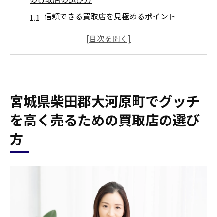
信頼できる買取店を見極めるポイント
グッチ専門の買取店を選ぶメリット
口コミを活用した買取店リサーチの方法
買取店の査定基準を理解する重要性
大河原町で人気の買取店一覧
宮城県柴田郡大河原町でグッチ
初めての買取でも安心なサポート体制
グッチの買取で差をつける！宮城県柴田郡大河
を高く売るための買取店の選び
原町市場の動向をチェック
方
最新の市場トレンドを掴むコツ
季節による買取価格の変動を知る
大河原町で注目されるグッチアイテム
市場分析から見える売るタイミング
地域特有の需要と供給バランスを考慮