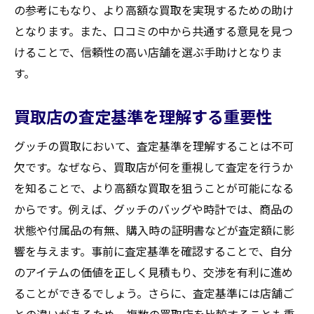
の参考にもなり、より高額な買取を実現するための助け
スムーズな取引完了のためのピットフォー
となります。また、口コミの中から共通する意見を見つ
ル
けることで、信頼性の高い店舗を選ぶ手助けとなりま
成功するグッチ買取！宮城県柴田郡大河原町で
す。
満足のいく取引を実現する方法
満足度の高い取引を可能にする心構え
買取店の査定基準を理解する重要性
買取プロセスの各段階での最適な判断
グッチの買取において、査定基準を理解することは不可
信頼できるパートナーを見つける方法
欠です。なぜなら、買取店が何を重視して査定を行うか
取引後に後悔しないためのポイント
を知ることで、より高額な買取を狙うことが可能になる
大河原町での買取成功事例からの学び
からです。例えば、グッチのバッグや時計では、商品の
長期的視点で考える買取の意義
状態や付属品の有無、購入時の証明書などが査定額に影
買取大吉セラビ白石店
響を与えます。事前に査定基準を確認することで、自分
のアイテムの価値を正しく見積もり、交渉を有利に進め
ることができるでしょう。さらに、査定基準には店舗ご