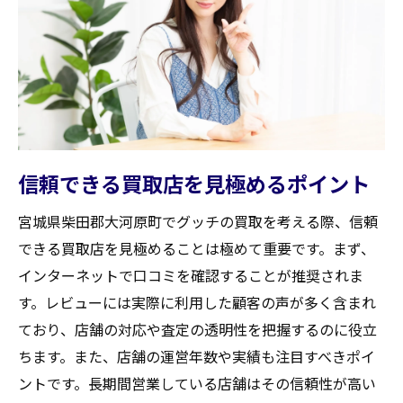
大河原町特有のブランド買取動向
大河原町での高価買取を実現するために知って
おくべき査定ポイント
査定額に影響を与えるグッチの特徴
使用状況が査定に及ぼす影響
付属品の有無が価格に与える効果
信頼できる買取店を見極めるポイント
過去の買取事例から学ぶ査定基準
宮城県柴田郡大河原町でグッチの買取を考える際、信頼
買取価格を左右する人気モデル
できる買取店を見極めることは極めて重要です。まず、
大河原町での査定を有利に進める準備
インターネットで口コミを確認することが推奨されま
グッチ買取を成功させる！査定前に準備してお
す。レビューには実際に利用した顧客の声が多く含まれ
くべきこと
ており、店舗の対応や査定の透明性を把握するのに役立
商品を清潔に保つためのケア方法
ちます。また、店舗の運営年数や実績も注目すべきポイ
査定前に確認すべき書類と付属品
ントです。長期間営業している店舗はその信頼性が高い