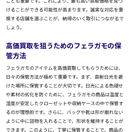
ことも重要です。これにより、最も高い買取価格を見つ
郡大河原町で注意すべき点
けることができる可能性が高まります。誠実な対応を重
大河原町での信頼できる買取業者の見極め
視する店舗を選ぶことが、納得のいく取引につながるで
方
しょう。
査定前に知っておくべきフェラガモの特徴
高価買取を狙うためのフェラガモの保
買取契約時に確認すべき重要事項
管方法
よくあるトラブルとその回避方法
フェラガモ買取時の詐欺に注意する方法
フェラガモのアイテムを高価買取してもらうためには、
日々の保管方法が極めて重要です。まず、直射日光を避
安全で安心な取引を行うためのチェックリ
けた場所に保管することが大切です。日光による色褪せ
スト
や素材の劣化を防ぐために、フェラガモの商品は温度と
買取価格を左右するフェラガモの査定ポイント
湿度が安定したクローゼットや収納ケースの中で保管す
と宮城県柴田郡大河原町の特色
るのが理想的です。さらに、バッグや靴は形が崩れない
フェラガモの素材とデザインが与える影響
ように中に詰物を入れることで、形状を維持することが
大河原町の査定基準と他地域との比較
できます。このように、丁寧に保管することで、商品の