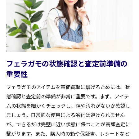
る
ブランドの魅力を伝えるためのプレゼンテ
ーション技術
査定員と良好な関係を築くためのコミュニ
ケーション術
買取価格に影響を与える流行とトレンド
フェラガモの状態確認と査定前準備の
フェラガモ買取の際のプロの交渉術の活用
重要性
宮城県柴田郡大河原町でフェラガモ買取を成功
させるための交渉術
フェラガモのアイテムを高価買取に繋げるためには、状
価格交渉の際に使える心理テクニック
態確認と査定前の準備が非常に重要です。まず、アイテ
大河原町でのフェラガモ買取交渉のタイミ
ムの状態を細かくチェックし、傷や汚れがないか確認し
ング
ましょう。日常的な使用による劣化は避けられません
経験者が語る交渉成功例と失敗例
が、できるだけ完璧に近い状態に保つことが高額査定に
繋がります。また、購入時の箱や保証書、レシートなど
市場価格を踏まえた交渉ポイントの設定