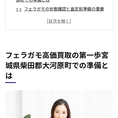
フェラガモの状態確認と査定前準備の重要
性
大河原町での買取店舗選びのコツと注意点
高価買取を狙うためのフェラガモの保管方
法
買取シーズンや需要を見極める方法
フェラガモ高価買取の第一歩宮
大河原町の市場動向を利用した戦略的準備
城県柴田郡大河原町での準備と
買取における書類と証明書の準備方法
は
買取のプロが教えるフェラガモを高く売るため
の重要ポイント
プロが教える査定の際に注目されるポイン
ト
フェラガモの特徴を理解し市場価値を高め