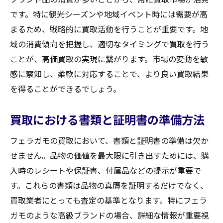
大河原町の買取イベントを活用した販促方
です。特に観光シーズンや地域イベント時には需要が高
法
まるため、戦略的に買取活動を行うことが重要です。地
地域の文化とフェラガモの融合による新た
域の消費傾向を把握し、適切なタイミングで買取を行う
な価値創造
ことが、高価買取の実現に繋がります。市場の変動を敏
買取大吉セラビ白石店
感に察知し、柔軟に対応することで、より良い買取結果
を得ることができるでしょう。
買取における書類と証明書の準備方法
フェラガモの買取において、書類と証明書の準備は欠か
せません。品物の価値を最大限に引き出すためには、購
入時のレシートや保証書、付属品などの提示が重要で
す。これらの書類は品物の真贋を証明するだけでなく、
買取業者にとっても査定の基準となります。特にフェラ
ガモのような高級ブランドの場合、詳細な情報が重要視