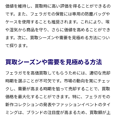
買取価格アップにつながるメンテナンスの
価値を維持し、買取時に高い評価を得ることができるの
ポイント
です。また、フェラガモの保管には専用の防塵バッグや
査定における付加価値としてのアクセサリ
ケースを使用することも推奨されます。これにより、埃
ー
や湿気から商品を守り、さらに価値を高めることができ
査定時に求められる品質証明と証明書の役
ます。次に、買取シーズンや需要を見極める方法につい
割
て探ります。
大河原町特有のフェラガモ査定の傾向
買取シーズンや需要を見極める方法
宮城県柴田郡大河原町でのフェラガモ買取フェ
アな取引を実現するための秘訣
フェラガモを高価買取してもらうためには、適切な売却
フェアな買取契約のための事前確認リスト
時期を選ぶことが不可欠です。市場の動向を常にチェッ
大河原町での信頼される買取業者の選び方
クし、需要が高まる時期を狙って売却することで、買取
価格を最大化することができます。特に、フェラガモの
買取時における公正な価格を得るためのテ
新作コレクションの発表やファッションイベントのタイ
クニック
ミングは、ブランドの注目度が高まるため、買取額が上
消費者保護の観点から見る買取契約の注意