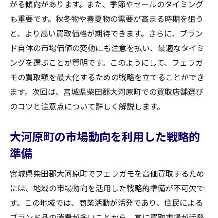
がる傾向があります。また、季節やセールのタイミング
点
も重要です。秋冬物や春夏物の需要が高まる時期を狙う
査定後の満足度を高めるためのコミュニケ
と、より高い買取価格が期待できます。さらに、ブラン
ーション
ド自体の市場価値の変動にも注意を払い、最適なタイミ
フェアトレード意識を持った買取の実践方
ングを選ぶことが賢明です。このようにして、フェラガ
法
モの買取額を最大化するための戦略を立てることができ
フェラガモの魅力再発見買取で宮城県柴田郡大
ます。次回は、宮城県柴田郡大河原町での買取店舗選び
河原町を活用する方法
のコツと注意点について詳しく解説します。
フェラガモの歴史とブランド力を再確認す
る
大河原町の市場動向を利用した戦略的
大河原町でのフェラガモ人気の理由を探る
準備
地域市場を意識したフェラガモの魅力的な
宮城県柴田郡大河原町でフェラガモを高価買取するため
提案
には、地域の市場動向を活用した戦略的準備が不可欠で
フェラガモの新しい価値を引き出すための
す。この地域では、商業活動が活発であり、住民による
ヒント
ブランド品の消費が多いことから、常に買取市場が活発