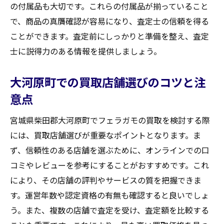
の付属品も大切です。これらの付属品が揃っていること
交渉時に避けるべき一般的なミス
で、商品の真贋確認が容易になり、査定士の信頼を得る
交渉力を高めるための準備と練習方法
ことができます。査定前にしっかりと準備を整え、査定
ブランドの価値を引き出す宮城県柴田郡大河原
士に説得力のある情報を提供しましょう。
町での買取市場の動向
大河原町におけるフェラガモ買取の現状分
大河原町での買取店舗選びのコツと注
析
意点
市場動向が買取価格に及ぼす影響
宮城県柴田郡大河原町でフェラガモの買取を検討する際
地域特有のフェラガモ需要の特徴
には、買取店舗選びが重要なポイントとなります。ま
大河原町の買取市場での競争と差別化戦略
ず、信頼性のある店舗を選ぶために、オンラインでの口
過去の市場データを活用した売却時期の最
コミやレビューを参考にすることがおすすめです。これ
適化
により、その店舗の評判やサービスの質を把握できま
市場動向を意識したフェラガモの価値最大
す。運営年数や認定資格の有無も確認すると良いでしょ
化方法
う。また、複数の店舗で査定を受け、査定額を比較する
フェラガモ買取で失敗しないために宮城県柴田