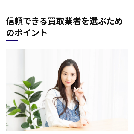
顧客対応の質をチェックする
買取後のサービスが充実しているか
信頼できる買取業者を選ぶため
宮城県白石市北無双作での金買取の市場動向と
は
のポイント
最近の金の価格変動を分析する
地域特有の買取トレンドを把握
市場動向から見る買取のベストタイミング
競合他社との価格比較を行う
地域の需要と供給のバランスを評価
グローバルな金市場の影響を理解する
買取大吉セラビ白石店の査定プロセスを解説
初回相談から査定までの流れ
査定に使用する金の評価基準
査定士の資格と専門知識について