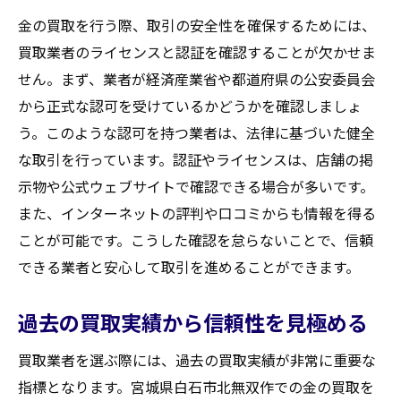
迅速なプロセスがもたらす利便性
金の買取を行う際、取引の安全性を確保するためには、
情報の適切な開示による信頼構築
買取業者のライセンスと認証を確認することが欠かせま
プロセス改善で生まれる効率の向上
せん。まず、業者が経済産業省や都道府県の公安委員会
顧客フィードバックを反映したサービスの
から正式な認可を受けているかどうかを確認しましょ
提供
う。このような認可を持つ業者は、法律に基づいた健全
な取引を行っています。認証やライセンスは、店舗の掲
透明性維持のための社内体制
示物や公式ウェブサイトで確認できる場合が多いです。
買取価格に影響を与える要素を知ろう
また、インターネットの評判や口コミからも情報を得る
金の純度と重量が価格に及ぼす影響
ことが可能です。こうした確認を怠らないことで、信頼
市場の需給バランスによる価格変動
できる業者と安心して取引を進めることができます。
商品状態と付加価値要素
地域による価格差の理由
過去の買取実績から信頼性を見極める
経済ニュースが買取価格に与える影響
買取業者を選ぶ際には、過去の買取実績が非常に重要な
買取価格に影響するその他の要因
指標となります。宮城県白石市北無双作での金の買取を