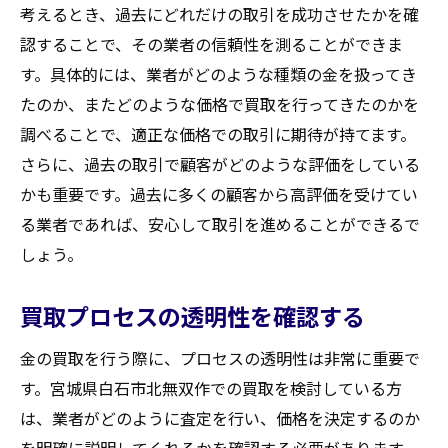
宮城県白石市で金買取を安心して任せるには
考えるとき、過去にどれだけの取引を成功させたかを確
地域密着型の買取業者の利点
認することで、その業者の信頼性を測ることができま
口コミや評判を活用する方法
す。具体的には、業者がどのような種類の金を扱ってき
たのか、またどのような価格で買取を行ってきたのかを
業者選定時の最重要ポイント
調べることで、適正な価格での取引に期待が持てます。
対面査定とオンライン査定の選択肢
さらに、過去の取引で顧客がどのような評価をしている
アフターフォローの充実度を確認
かも重要です。過去に多くの顧客から高評価を受けてい
地元での信頼を築くためのヒント
る業者であれば、安心して取引を進めることができるで
最適な買取価格を得るための事前準備
しょう。
金の市場価格を事前に調査する
買取業者に提示する書類の準備
買取プロセスの透明性を確認する
物品の手入れで査定額をアップ
金の買取を行う際に、プロセスの透明性は非常に重要で
来店前にアポイントを確保する
す。宮城県白石市北無双作での買取を検討している方
複数業者の査定を比較する利点
は、業者がどのように査定を行い、価格を決定するのか
お得な買取キャンペーンを活用