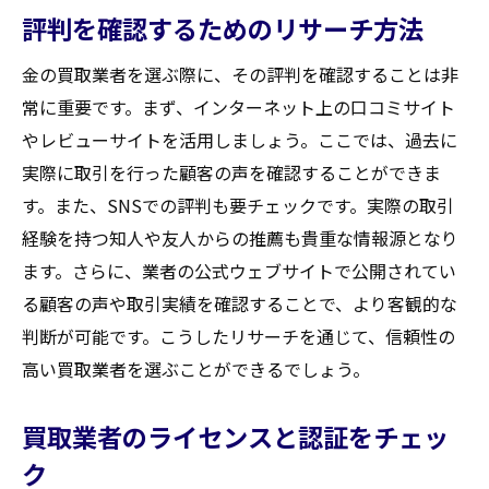
評判を確認するためのリサーチ方法
お客様への査定結果の説明方法
査定プロセスの透明性を保つために
金の買取業者を選ぶ際に、その評判を確認することは非
査定後のお客様サポートについて
常に重要です。まず、インターネット上の口コミサイト
高価買取を実現するための査定士の役割
やレビューサイトを活用しましょう。ここでは、過去に
実際に取引を行った顧客の声を確認することができま
査定士の経験とスキルの重要性
す。また、SNSでの評判も要チェックです。実際の取引
市場動向を踏まえた適正価格の算出
経験を持つ知人や友人からの推薦も貴重な情報源となり
適切なコミュニケーションによる顧客満足
ます。さらに、業者の公式ウェブサイトで公開されてい
度の向上
る顧客の声や取引実績を確認することで、より客観的な
査定士が持つネットワークの活用
判断が可能です。こうしたリサーチを通じて、信頼性の
研修制度でスキルアップを図る
高い買取業者を選ぶことができるでしょう。
顧客に信頼される査定士になるために
透明で迅速な買取プロセスの重要性
買取業者のライセンスと認証をチェッ
お客様に安心感を与える透明性
ク