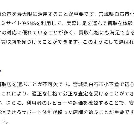
お客様に喜ばれる買取サービスの秘密
者の声を最大限に活用することが重要です。宮城県白石市
信頼の買取プロセスの裏側
ミサイトやSNSを利用して、実際に足を運んで買取を体
選ばれるためのサービス改善への取り組み
フの対応に優れていることが多く、買取価格にも満足でき
宮城県白石市小下倉の金買取で最大限の価格を得る方法
の買取店を見つけることができます。このようにして選ば
高値で売るための準備と心構え
交渉を成功させるためのポイント
店
プロが教える買取の裏技
売却前に行うべき金の状態チェック
買取店を選ぶことが不可欠です。宮城県白石市小下倉で初
高額買取の実績を持つ店を選ぶ秘訣
。これにより、適正な価格で公正な査定を受けることがで
す。さらに、利用者のレビューや評価を確認することで、
市場価格を常に把握する重要性
解消できるサポート体制が整った店舗を選ぶことが重要で
急な資金調達に便利宮城県白石市小下倉の買取サービス
ます。
急な出費にも対応できる買取サービス