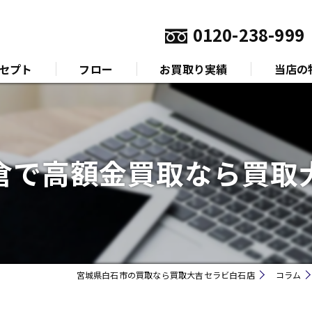
0120-238-999
セプト
フロー
お買取り実績
当店の
いさつ
金
プラチナ
倉で高額金買取なら買取
ダイヤモ
ブランド
時計
宮城県白石市の買取なら買取大吉セラビ白石店
コラム
金券