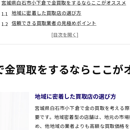
宮城県白石市小下倉で金買取をするならここがオススメ
地域に密着した買取店の選び方
信頼できる買取業者の見極めポイント
金買取で失敗しないための注意点
口コミで人気の買取店をご紹介
地元の人が選ぶベスト買取スポット
初心者必見！安心して利用できる買取店
で金買取をするならここが
買取大吉セラビ白石店専門査定士が金を高額査定
専門査定士が提供する高額査定の秘密
査定士の経験が買取価格にどのように影響するか
地域に密着した買取店の選び方
プロの査定士による査定プロセスの流れ
宮城県白石市小下倉で金の買取を考える際
査定士の資格とその信頼性の証明
要です。地域密着型の店舗は、地元の市場
高額査定を実現するためのポイント
め、他地域の業者よりも高額な買取価格を