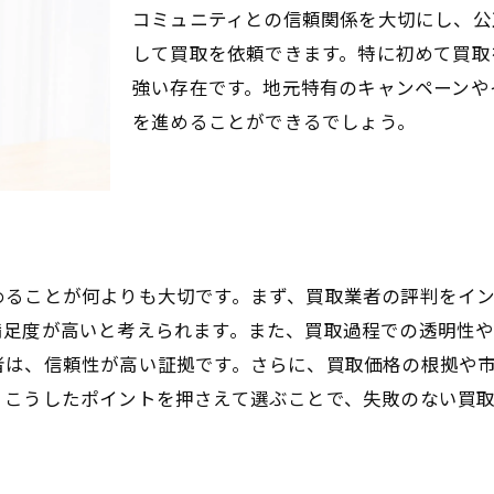
査定士が教える金買取のコツ
コミュニティとの信頼関係を大切にし、公
して買取を依頼できます。特に初めて買取
安心の買取プロセス宮城県白石市小下倉の金買取体験
強い存在です。地元特有のキャンペーンや
透明性の高い買取プロセスの詳細
を進めることができるでしょう。
お客様の不安を解消するための取り組み
買取プロセスのステップバイステップガイド
初めての方でも安心のサポート体制
お客様の声に基づく改善の取り組み
安心して利用できる買取サービスの特徴
めることが何よりも大切です。まず、買取業者の評判をイ
金買取の流れを徹底解説宮城県白石市小下倉での手続き
満足度が高いと考えられます。また、買取過程での透明性
者は、信頼性が高い証拠です。さらに、買取価格の根拠や
金買取の初歩からプロセス全体を理解する
。こうしたポイントを押さえて選ぶことで、失敗のない買
必要な書類とその準備方法
買取プロセスにかかる時間の目安
買取が完了するまでの流れを徹底解説