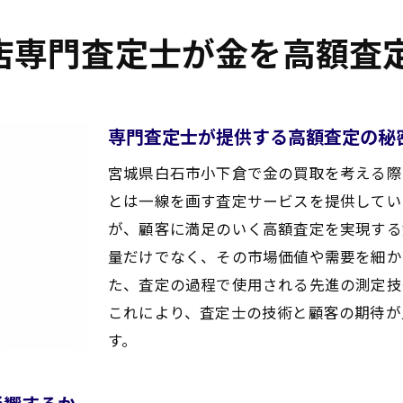
短時間で現金化する方法とその流れ
便利で迅速な買取サービスの利用法
店専門査定士が金を高額査
緊急時に頼れる買取店の選び方
即日現金化を可能にする買取プロセス
必要な資金をすぐに手に入れるためのポイント
専門査定士が提供する高額査定の秘
買取大吉セラビ白石店
宮城県白石市小下倉で金の買取を考える際
とは一線を画す査定サービスを提供してい
が、顧客に満足のいく高額査定を実現する
量だけでなく、その市場価値や需要を細か
た、査定の過程で使用される先進の測定技
これにより、査定士の技術と顧客の期待が
す。