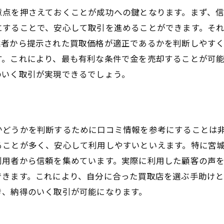
買取手続きでよくある質問とその回答
意点を押さえておくことが成功への鍵となります。まず、
にすることで、安心して取引を進めることができます。そ
スムーズな買取手続きのためのヒント
業者から提示された買取価格が適正であるかを判断しやす
宮城県白石市小下倉で金を売るなら知っておきたいポイ
す。これにより、最も有利な条件で金を売却することが可
金を売る前に知っておくべき市場の動向
のいく取引が実現できるでしょう。
買取価格に影響を与える要素とは
金を売るタイミングの選び方
売却前にチェックしたい買取条件
かどうかを判断するために口コミ情報を参考にすることは
高く売るための交渉術
ることが多く、安心して利用しやすいといえます。特に宮
リピーターが考える売却時の注意点
利用者から信頼を集めています。実際に利用した顧客の声
買取大吉セラビ白石店での金買取の仕組みを知る
できます。これにより、自分に合った買取店を選ぶ手助け
買取の流れを詳しく解説
き、納得のいく取引が可能になります。
買取大吉セラビ白石店が選ばれる理由
買取価格の決定方法について