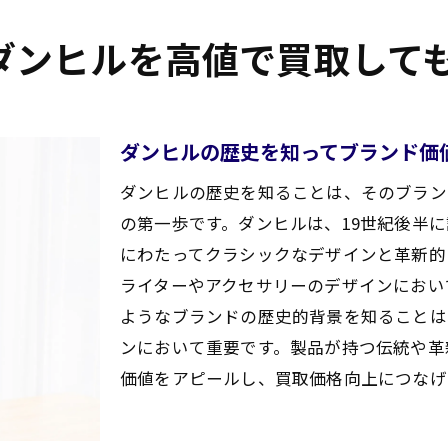
買取価格を最大化するための交渉の流れ
成功者が実践した買取テクニックの紹介
ダンヒルを高値で買取して
買取価格を引き上げるための小技と裏技
高額買取を実現するための市場分析方法
プロが教える買取の裏技とその実践方法
ダンヒルの歴史を知ってブランド価
買取大吉セラビ白石店
ダンヒルの歴史を知ることは、そのブラン
の第一歩です。ダンヒルは、19世紀後半
にわたってクラシックなデザインと革新的
ライターやアクセサリーのデザインにおい
ようなブランドの歴史的背景を知ることは
ンにおいて重要です。製品が持つ伝統や革
価値をアピールし、買取価格向上につなげ