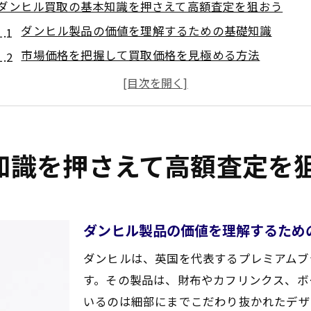
ダンヒル買取の基本知識を押さえて高額査定を狙おう
ダンヒル製品の価値を理解するための基礎知識
市場価格を把握して買取価格を見極める方法
ダンヒルの真贋を見分けるポイント
買取プロセスの流れを知っておくことの重要性
高額査定を目指すための具体的な準備
買取前にチェックすべき書類と付属品
知識を押さえて高額査定を
ブランド知識が鍵！ダンヒルを高値で買取してもらうため
ダンヒルの歴史を知ってブランド価値を高める
人気アイテムやコレクションの特徴を把握する
ダンヒル製品の価値を理解するため
トレンドを押さえた上での買取交渉術
ダンヒルは、英国を代表するプレミアムブ
偽物と本物を見分けるためのブランド知識
す。その製品は、財布やカフリンクス、ボ
ダンヒルの製品特性を理解した査定のポイント
いるのは細部にまでこだわり抜かれたデザ