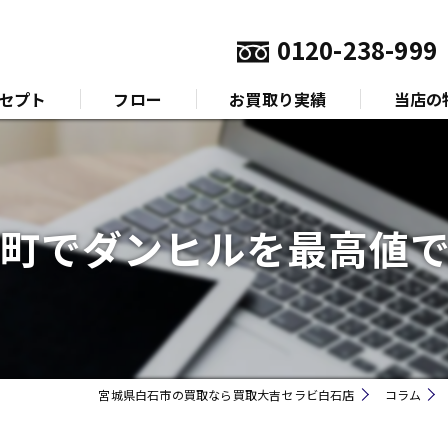
0120-238-999
セプト
フロー
お買取り実績
当店の
いさつ
金
プラチナ
町でダンヒルを最高値
ダイヤモ
ブランド
時計
宮城県白石市の買取なら買取大吉セラビ白石店
コラム
金券