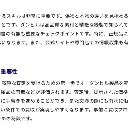
高額買取を狙うための最適な売却時期の選び方
けるスキルは非常に重要です。偽物と本物の違いを見極め
買取タイミングを見極めるための情報収集術
ことです。ダンヒルは高品質な素材と精緻な縫製で知られ
ダンヒルの価値を引き出すためのチェックリスト
明書の有無も重要なチェックポイントです。特に、正規品
買取前に確認すべき製品の状態と修理の必要性
易になります。また、公式サイトや専門店での情報収集も
付属品や証明書の有無による買取価格への影響
。
高額査定を引き出すための保管方法
プロが教える査定前のクリーニング術
の重要性
ダンヒルの真贋をチェックする際のポイント
、高額な査定を受けるための第一歩です。ダンヒル製品を
査定を有利に進めるための製品情報の整理
付属品の有無などが評価されます。査定後、提示された価
大河原町で買取価格を最大化するための具体的ステップ
ズに手続きを進めることができ、また交渉の際にも有利に
地元の買取業者と全国展開の業者の比較
良い条件での買取が実現しやすくなります。事前に買取プ
大河原町での買取相場を調査する方法
ための秘訣です。
口コミを活用した地元の優良業者の見つけ方