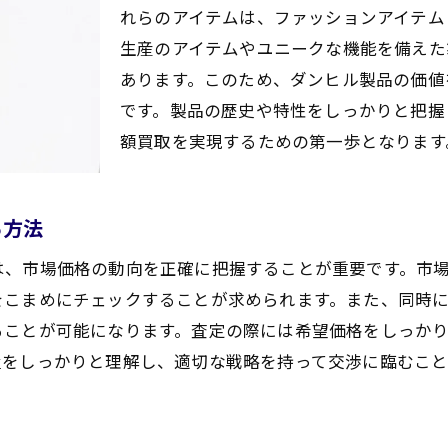
買取価格を引き上げるためのブランドの魅力を伝える
れらのアイテムは、ファッションアイテム
生産のアイテムやユニークな機能を備えた
賢い買取業者選びでダンヒルを最高値で売る方法
あります。このため、ダンヒル製品の価値
信頼できる買取業者を見つけるためのチェックポイン
です。製品の歴史や特性をしっかりと把握
オンライン査定と対面査定のメリット・デメリット
額買取を実現するための第一歩となります
口コミや評判を活用した業者選びのコツ
高く買取してくれる業者の特徴と選び方
る方法
買取業者との交渉で有利に進めるためのテクニック
買取業者の選定で失敗しないための注意点
は、市場価格の動向を正確に把握することが重要です。市
買取のタイミングを見極めてダンヒルを高額で手放す秘訣
をこまめにチェックすることが求められます。また、同時
ることが可能になります。査定の際には希望価格をしっか
市場の変動を見極めて最適な売却タイミングを選ぶ
置をしっかりと理解し、適切な戦略を持って交渉に臨むこ
季節やイベントに合わせた買取戦略
景気動向が買取価格に与える影響を知る
適切なタイミングで買取を依頼するための準備