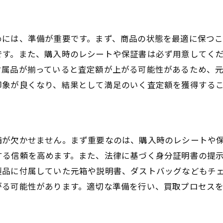
地域特性を考慮した買取戦略の立案
買取業者との信頼関係を築くための工夫
めには、準備が重要です。まず、商品の状態を最適に保つ
舞台裏を知り尽くしたプロのアドバイス
です。また、購入時のレシートや保証書は必ず用意してく
高額買取のポイントはここ！ダンヒルの査定を有利にする
付属品が揃っていると査定額が上がる可能性があるため、
印象が良くなり、結果として満足のいく査定額を獲得する
買取査定を有利にするための交渉テクニック
専門家が語る査定で評価されるポイント
査定前に確認すべきダンヒル製品の特徴
高評価を得るためのプレゼンテーション技術
備が欠かせません。まず重要なのは、購入時のレシートや
買取業者が注目するダンヒルの魅力を引き出す
する信頼を高めます。また、法律に基づく身分証明書の提
製品に付属していた元箱や説明書、ダストバッグなどもチ
査定結果を左右する事前準備の重要性
がる可能性があります。適切な準備を行い、買取プロセス
ダンヒルを高値で買取してもらうための秘密のテクニック
隠れた価値を見つけ出すための鑑定術