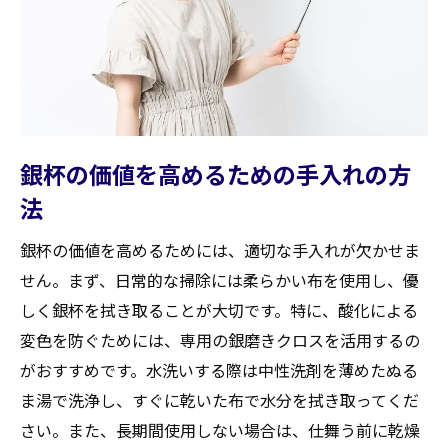
銀杯買取における適正価格の見極め方
宮城県角田市の相場を知り賢く売却する
宮城県角田市で銀杯を最も有利に売却するため
の交渉術と注意点
効果的な交渉術で買取価格を上げる
銀杯の価値を高めるための手入れの方
交渉前に知っておくべき情報
法
銀杯売却時に避けるべき落とし穴
銀杯の価値を高めるためには、適切な手入れが欠かせま
宮城県角田市での交渉成功の秘訣
せん。まず、日常的な掃除には柔らかい布を使用し、優
高評価を得るための交渉テクニック
しく銀杯を拭き取ることが大切です。特に、酸化による
銀杯売却時のトラブル回避方法
変色を防ぐためには、専用の銀磨きクロスを活用するの
銀杯の価値を最大限に活かす宮城県角田市での
がおすすめです。水洗いする際は中性洗剤を薄めたぬる
買取戦略
ま湯で洗浄し、すぐに乾いた布で水分を拭き取ってくだ
最適なタイミングで売却するための戦略
さい。また、長期間使用しない場合は、仕舞う前に乾燥