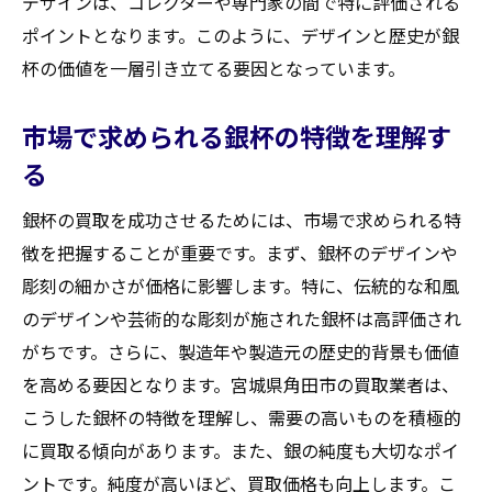
デザインは、コレクターや専門家の間で特に評価される
ント
ポイントとなります。このように、デザインと歴史が銀
宮城県角田市で銀杯を売る際に知っておくべき
杯の価値を一層引き立てる要因となっています。
査定の基準とコツ
市場で求められる銀杯の特徴を理解す
査定基準を把握して売却を有利に進める
る
宮城県角田市の査定で見られるポイント
銀杯査定の基準とその背景
銀杯の買取を成功させるためには、市場で求められる特
査定を受けるときの心構え
徴を把握することが重要です。まず、銀杯のデザインや
査定での印象を良くするためのヒント
彫刻の細かさが価格に影響します。特に、伝統的な和風
宮城県角田市での査定基準を知る
のデザインや芸術的な彫刻が施された銀杯は高評価され
がちです。さらに、製造年や製造元の歴史的背景も価値
成功する銀杯買取への道宮城県角田市での実践
を高める要因となります。宮城県角田市の買取業者は、
的ガイド
こうした銀杯の特徴を理解し、需要の高いものを積極的
実践的な買取ガイドで成功を掴む
に買取る傾向があります。また、銀の純度も大切なポイ
宮城県角田市での買取成功の実例
ントです。純度が高いほど、買取価格も向上します。こ