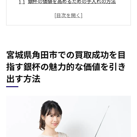
銀杯の価値を高めるための手入れの方法
宮城県角田市で注目される銀杯のデザイン
と歴史
市場で求められる銀杯の特徴を理解する
銀杯の価値を見極めるための基本知識
宮城県角田市での買取成功を目
希少価値のある銀杯の見分け方
宮城県角田市の買取業者が注目する銀杯の
指す銀杯の魅力的な価値を引き
魅力
出す方法
銀杯買取のプロセスと宮城県角田市での高額査
定を狙うための秘訣
銀杯買取の流れを把握する
高額査定を狙うための準備
宮城県角田市での査定時のポイント
査定で差がつく銀杯の保存状態