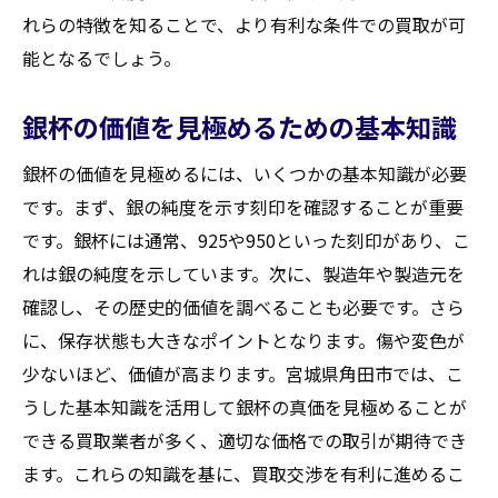
買取成功のための実践テクニック
れらの特徴を知ることで、より有利な条件での買取が可
銀杯買取での失敗を防ぐ実践ポイント
能となるでしょう。
宮城県角田市での成功事例から学ぶ
銀杯の価値を見極めるための基本知識
実践的なアプローチで買取を成功させる
宮城県角田市で銀杯買取を成功させるためのス
銀杯の価値を見極めるには、いくつかの基本知識が必要
テップバイステップガイド
です。まず、銀の純度を示す刻印を確認することが重要
ステップバイステップで学ぶ買取の流れ
です。銀杯には通常、925や950といった刻印があり、こ
成功への具体的なステップを解説
れは銀の純度を示しています。次に、製造年や製造元を
宮城県角田市での買取成功への道筋
確認し、その歴史的価値を調べることも必要です。さら
に、保存状態も大きなポイントとなります。傷や変色が
順序立てて成功を目指す買取ガイド
少ないほど、価値が高まります。宮城県角田市では、こ
ステップごとの具体的なアクション
うした基本知識を活用して銀杯の真価を見極めることが
宮城県角田市での買取ステップを理解する
できる買取業者が多く、適切な価格での取引が期待でき
買取大吉セラビ白石店
ます。これらの知識を基に、買取交渉を有利に進めるこ