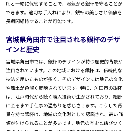
宮城県角田市の買取市場を分析する
剤と一緒に保管することで、湿気から銀杯を守ることが
銀杯買取で失敗しないための戦略
できます。適切な手入れにより、銀杯の美しさと価値を
長期間維持することが可能です。
市場の動向を読み解くカギ
戦略的な売却で価値を最大化
宮城県角田市で注目される銀杯のデザ
宮城県角田市での効果的な買取戦略
インと歴史
買取業者が注目する銀杯の特性と宮城県角田市
での売却ポイント
宮城県角田市では、銀杯のデザインが持つ歴史的背景が
買取業者が重視する銀杯の要素
注目されています。この地域における銀杯は、伝統的な
技法を用いたものが多く、そのデザインには地元の文化
宮城県角田市での評価ポイントを理解する
や風土が色濃く反映されています。特に、角田市の銀杯
価値を高く評価される銀杯の特性
は、江戸時代から続く職人技術が生かされており、細部
銀杯の特性を生かした売却法
に至るまで手仕事の温もりを感じさせます。こうした背
宮城県角田市の買取業者にアピールする方
景を持つ銀杯は、地域の文化財として認識され、高い価
法
値が付けられることが多いです。地元の歴史と結びつく
銀杯を最大限に評価してもらうためのポイ